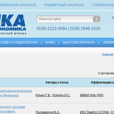
АВТОРСКИЙ УКАЗАТЕЛЬ
ПРЕДМЕТНЫЙ УКАЗАТЕЛЬ
СПРАВОЧНИК
Р
ISSN 2223-4594 | ISSN 2949-110X
СОВЕТ И РЕДКОЛЛЕГИЯ
|
ИНФО
|
ВЫПУСКИ ЖУРНАЛА
|
АВТОР
Главная
Сортирова
Авторы статьи
Аффилиации а
диоэкологического
ье Мурмана
Ильин Г.В.
,
Усягина И.С.
ММБИ КНЦ РАН
опного состава
 условиях
Паламарчук В.А.
,
ИКЗ ТюмНЦ СО РАН
,
С