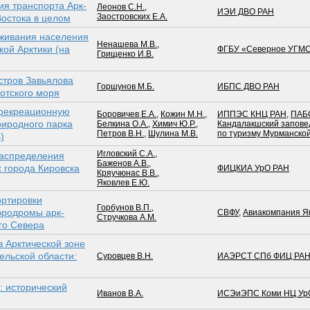
ия транспорта Арк­
Леонов С.Н.
,
ИЭИ ДВО РАН
Заостровских Е.А.
Востока в целом
уживания населения
Ненашева М.В.
,
ой Арктики (на
ФГБУ «Северное УГМ
Грищенко И.В.
стров Завьялова
Горшунов М.Б.
ИБПС ДВО РАН
хотского моря
 рекреационную
Боровичев Е.А.
,
Кожин М.Н.
,
ИППЭС КНЦ РАН
,
ПАБ
риродного парка
Белкина О.А.
,
Химич Ю.Р.
,
Кандалакшский запове
Петров В.Н.
,
Шулина М.В.
по туризму Мурманской
)
Игловский С.А.
,
распределения
Баженов А.В.
,
х города Кировска
ФИЦКИА УрО РАН
Кряучюнас В.В.
,
Яковлев Е.Ю.
ртировки
Горбунов В.П.
,
эродромы арк­
СВФУ
,
Авиакомпания Я
Стручкова А.М.
го Севера
в Арктической зоне
ельской области:
Суровцев В.Н.
ИАЭРСТ СПб ФИЦ РА
: исторический
Иванов В.А.
ИСЭиЭПС Коми НЦ Ур