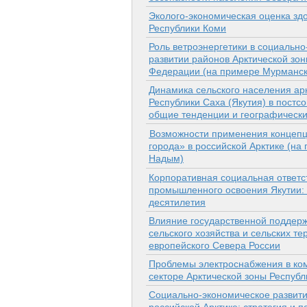
Эколого-экономическая оценка зд
Республики Коми
Роль ветроэнергетики в социальн
развитии районов Арктической зо
Федерации (на примере Мурманск
Динамика сельского населения ар
Республики Саха (Якутия) в постсо
общие тенденции и географически
Возможности применения концепц
города» в российской Арктике (на
Надым)
Корпоративная социальная ответс
промышленного освоения Якутии:
десятилетия
Влияние государственной поддерж
сельского хозяйства и сельских те
европейского Севера России
Проблемы электроснабжения в ко
секторе Арктической зоны Республ
Социально-экономическое развити