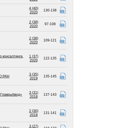
4 (40)
130-138
2020
2 (38)
97-108
2020
2 (38)
109-121
2020
о консалтинга
,
1 (37)
122-135
2020
3 (35)
О РАН
135-145
2019
3 (31)
Главрыбвод»
137-143
2018
2 (30)
131-141
2018
3 (27)