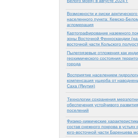
Белого моря) в августе 2024 г.
Возможности и риски арктического
населенного пункта: Кемско-Бело
агломерация
Картографирование наземного пок
зоны Восточной Фенноскандии (на
восточной части Кольского полуос
Пылегрязевые отложения как инди
геохимического состояния террито
города
Восприятие населением гидрологи
компенсация ущерба от наводнени
Саха (Якутия)
Технологии сохранения мерзлотни
обеспечения устойчивого развити
поселений
Физико-химические характеристики
состав снежного покрова в устьях 
юго‑восточной части Баренцева м