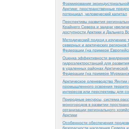
Формирование экоиндустриальной 
Арк­тике: пространственные предп
потенциал, человеческий капитал
Перспективы развития региональн
Крайнего Севера и задачи увелич
доступности Арктики и Дальнего В
Методический подход к изучению т
северных и арктических регионов 
Федерации (на примере Европейс
Оценка эффективности внедрения
гидроэлектростанций для развития
в удаленных районах Арктической
Федерации (на примере Мурманск
Арктическое оленеводство Якутии 
промышленного освоения террито
интересов или перспективы для с
Природные ресурсы, система расс
моногородов в развитии простран
организации регионального хозяйс
Арктики
Особенности обеспечения продов
безопасности населения Севера и