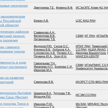
оровья населения
Дмитриева Т.Е.
,
Фомина В.Ф.
ИСЭиЭПС Коми НЦ Ур
о-экономическом
ны Российской
Бежан А.В.
ЦЭС КНЦ РАН
ой области)
ктических районов
Саввинова А.Н.
,
ветский период:
Филиппова В.В.
,
СВФУ
,
ИГ РАН
,
ИГИиПМ
Литвиненко Т.В.
е различия
Федоров Р.Ю.
,
Сизов О.С.
,
ИПНГ РАН
,
Тюменский 
ии «зимнего
Куклина В.В.
,
Лобанов А.А.
,
СО РАН
,
НЦИА ЯНАО
,
 примере города
Соромотин А.В.
,
Печкин А.С.
,
Джорджа Вашингтона
,
Печкина Ю.А.
,
Эзау И.Н.
НАНСЕН-ЦЕНТР
твенность в ходе
Гаврильева Т.Н.
,
СВФУ
,
ИГИиПМНС СО 
 опыт последнего
Яковлева Н.П.
,
Боякова С.И.
,
Университет Ньюкасла
Иванова М.А.
ки на развитие
рриторий
Смирнова В.В.
ИАЭРСТ СПб ФИЦ РА
ммунально-бытовом
Шакиров В.А.
,
Тугузова Т.Ф.
,
ИСЭМ СО РАН
Музычук Р.И.
ики Саха (Якутия)
е поселка Тикси в
Иванова П.Ю.
,
МЦЭАК
,
МРАДНС Респу
Потравная Е.В.
(Якутия)