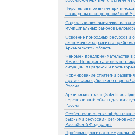
российской Арктике: стратегия и п
Перспективы развития арктическог
в западном секторе российской Ар
Социально-экономическое развит
муниципальных районов Беломор
Освоение природных ресурсов и с
экономическое развитие прибреж
Архангельской области
Феномен предпринимательства в 
Ямало-Ненецкого автономного окр
ситуации, парадоксы и противоре
Формирование стратегии развития
арктическом субрегионе европейск
России
Арктический голец (Salvelinus alpin
перспективный объект для акваку
России
Особенности оценки эффективнос
рыбными ресурсами регионов Арк
Российской Федерации
Проблемы развития коммунальной