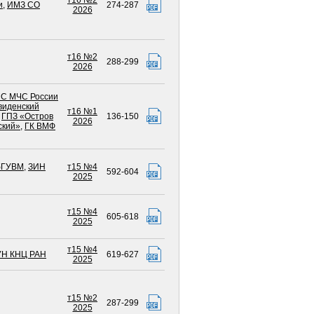
т16 №2
и
,
ИМЗ СО
274-287
2026
т16 №2
288-299
2026
МС МЧС России
виденский
т16 №1
,
ГПЗ «Остров
136-150
2026
ский»
,
ГК ВМФ
бГУВМ
,
ЗИН
т15 №4
592-604
2025
т15 №4
605-618
2025
т15 №4
Н КНЦ РАН
619-627
2025
т15 №2
287-299
2025