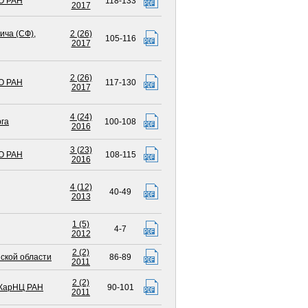
О РАН
118-133
2017
ича (СФ)
,
2 (26)
105-116
2017
2 (26)
О РАН
117-130
2017
4 (24)
рга
100-108
2016
3 (23)
О РАН
108-115
2016
4 (12)
40-49
2013
1 (5)
4-7
2012
2 (2)
ской области
86-89
2011
2 (2)
КарНЦ РАН
90-101
2011