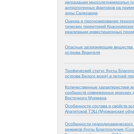
деградации многолетнемерзлых по
антропогенных факторов на прим
зоны Салехарда
Оценка и прогнозирование техноге
тических территорий Красноярског
реализации инвестиционных прое
Опасные загрязняющие вещества 
острова Врангеля
Трофический статус бухты Благоп
острова Белого моря) в летний пер
Количественные характеристики 
сообществ современных морских 
Восточного Мурмана
Особенности состава и свойств з
Апатитской ТЭЦ (Мурманская обла
Особенности гидродинамического 
режимов бухты Благополучия (Сол