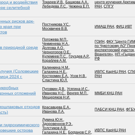
род и воздействия
Токарев И.В.
,
Башкова А.А.
,
центр изучения Арктик
Лебедева Л.С.
,
Чежина Е.П.
РАН
,
СПГУ
ере селитебной
нных рисков арк­
Постникова У.С.
,
о края при
ИМАШ РАН
,
ФИЦ ИВТ
Москвичев В.В.
ктов
Погожева М.П.
,
ГОИН
,
ФКУ "Центр ГИ
Чекменева Н.А.
,
по Чукотскому АО" Про
в природной среде
Долгова А.О.
,
инспекторский участок
Черногоров О.Е.
,
Врангеля»
,
НП «Гыдан
Кулемеев П.С.
,
Груздев А.Р.
,
РФ
Кораблев А.М.
Калинкина Н.М.
,
олучия (Соловецкие
Галахина Н.Е.
,
ИВПС КарНЦ РАН
,
СП
Костромин Е.А.
,
Усов Н.В.
,
РАН
иод 2024 г.
Сластина Ю.Л.
микробных
Пуговкин Д.В.
,
Усягина И.С.
,
донных отложений
Иванова Н.С.
,
Венгер М.П.
,
ММБИ КНЦ РАН
Мещеряков Н.И.
олошлаковых отходов
Красавцева Е.А.
,
ПАБСИ КНЦ РАН
,
ФГБУ
Иванова Л.А.
сть)
Лукина Ю.Н.
,
Здоровеннов Р.Э.
,
и гидрохимического
Толстиков А.В.
,
овецкие острова
ИВПС КарНЦ РАН
Галахина Н.Е.
,
Богданов С.Р.
,