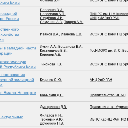
Фомина В.Ф.
ИСЭиЭПС Коми НЦ Ур
блики Коми
Павленко В.И.
,
новодной
Новоселов А.П.
,
ПИНРО им. Н.М.Книпов
Студёнов И.И.
,
ФИЦКИА УрО РАН
ере России
Семушин А.В.
,
Торцев А.М.
ственного
 хозяйства
Иванов В.А.
,
Иванова Е.В.
ИСЭиЭПС Коми НЦ Ур
ии
Лукин А.А.
,
Богданова В.А.
,
ы в западной части
Костюничев В.В.
,
ГосНИОРХ им. Л. С. Бе
ерации
Королев А.Е.
экологическую
Тихонова Т.В.
ИСЭиЭПС Коми НЦ Ур
ий Республики Коми
шенствования
твенной жилищной
Куценко С.Ю.
АНЦ УрО РАН
не
и в Ямало-Ненецком
Кобылкин Д.Н.
Правительство ЯНАО
Дмитриенко Д.В.
Правительство Мурман
Филатов Н.Н.
,
 актуальных
Тержевик А.Ю.
,
ИВПС КарНЦ РАН
,
ИЭ 
Дружинин П.В.