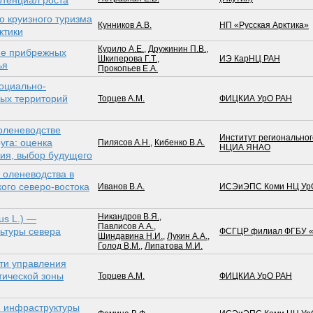
отенциал роста
о круизного туризма
Кунников А.В.
НП «Русская Арктика»
ктики
Курило А.Е.
,
Дружинин П.В.
,
ие прибрежных
Шкиперова Г.Т.
,
ИЭ КарНЦ РАН
ья
Прокопьев Е.А.
оциально-
ных территорий
Торцев А.М.
ФИЦКИА УрО РАН
оленеводстве
Институт региональног
уга: оценка
Пилясов А.Н.
,
Кибенко В.А.
НЦИА ЯНАО
чия, выбор будущего
 оленеводства в
ого северо-востока
Иванов В.А.
ИСЭиЭПС Коми НЦ Ур
Никандров В.Я.
,
us L.) —
Павлисов А.А.
,
льтуры севера
ФСГЦР филиал ФГБУ «
Шиндавина Н.И.
,
Лукин А.А.
,
Голод В.М.
,
Липатова М.И.
ти управления
тической зоны
Торцев А.М.
ФИЦКИА УрО РАН
 инфраструктуры