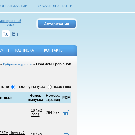
 ОРГАНИЗАЦИЙ
УКАЗАТЕЛЬ СТАТЕЙ
асширенный
поиск
Ru
En
АМ
|
ПОДПИСКА
|
КОНТАКТЫ
»
» Проблемы регионов
Рубрики журнала
ть по
номеру выпуска
названию
Номер
Номера
второв
PDF
выпуска
страниц
т16 №2
264-273
2026
ПбГУ
,
Научный