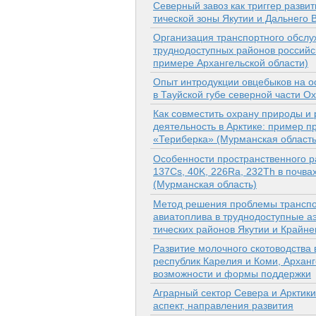
Северный завоз как триггер развит
тической зоны Якутии и Дальнего 
Организация транспортного обсл
труднодоступных районов российск
примере Архангельской области)
Опыт интродукции овцебыков на о
в Тауйской губе северной части О
Как совместить охрану природы и
деятельность в Арк­тике: пример п
«Териберка» (Мурманская область
Особенности пространственного 
137Cs, 40K, 226Ra, 232Th в почва
(Мурманская область)
Метод решения проблемы транспо
авиатоплива в труднодоступные а
тических районов Якутии и Крайне
Развитие молочного скотоводства 
республик Карелия и Коми, Арханг
возможности и формы поддержки
Аграрный сектор Севера и Арктики
аспект, направления развития