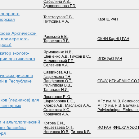
Сабылина А.В.
,
Здоровеннова Г.Э.
 опорного
Толстогузов О.В.
,
морская
КарНЦ РАН
Питухина М.А.
рова Арк­тической
Раевский Б.В.
,
 примере юго-
ОКНИ КарНЦ РАН
Тарасенко В.В.
трова)
Ярмошенко И.В.
,
катор эколого-
Шевченко А.В.
,
Глухов В.С.
,
рии арк­тического
ИПЭ УрО РАН
Малиновский Г.П.
,
Селезнев А.А.
Саввинова А.Н.
,
ческих рисков и
Гаврильева Т.Н.
,
й в Республике
Парфенова О.Т.
,
СВФУ
,
ИГИиПМНС СО 
Филиппова В.В.
,
Тананаев Н.И.
Локтионов Е.Ю.
,
ков (ледников) для
Шараборова Е.С.
,
МГУ им. М. В. Ломонос
я северных
Клоков А.В.
,
Маслаков А.А.
,
МГТУ им. Н.Э. Баумана
Сотникова К.С.
,
Polytechnique Fédérale
Коршунов А.А.
 и альгологический
Котова Е.И.
,
рек бассейна
Нецветаева О.П.
,
ИО РАН
,
ФИЦКИА УрО 
Новикова Ю.В.
,
Титова К.В.
оря