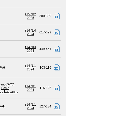
т15 №2
300-309
2025
т14 №4
617-629
2024
т14 №3
449-461
2024
т14 №1
РАН
103-115
2024
ова
,
САФУ
,
т14 №1
,
École
116-126
2024
 de Lausanne
т14 №1
РАН
127-134
2024