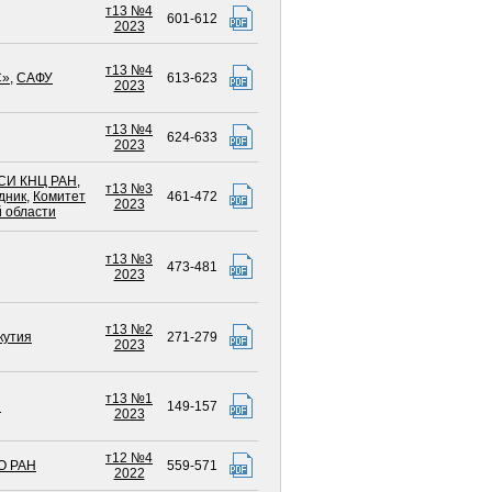
т13 №4
601-612
2023
т13 №4
С»
,
САФУ
613-623
2023
т13 №4
624-633
2023
СИ КНЦ РАН
,
т13 №3
дник
,
Комитет
461-472
2023
 области
т13 №3
473-481
2023
т13 №2
кутия
271-279
2023
т13 №1
Н
149-157
2023
т12 №4
О РАН
559-571
2022