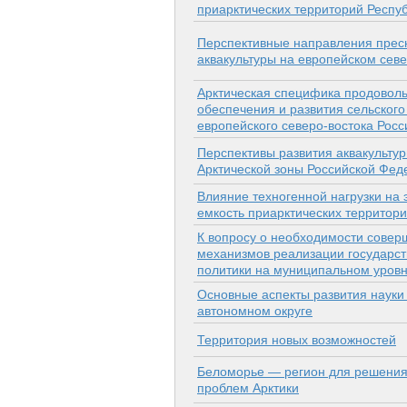
приарктических территорий Респу
Перспективные направления прес
аквакультуры на европейском сев
Арктическая специфика продоволь
обеспечения и развития сельского
европейского северо-востока Росс
Перспективы развития аквакультур
Арктической зоны Российской Фед
Влияние техногенной нагрузки на 
емкость приарктических территор
К вопросу о необходимости совер
механизмов реализации государс
политики на муниципальном уров
Основные аспекты развития наук
автономном округе
Территория новых возможностей
Беломорье — регион для решения
проблем Арктики