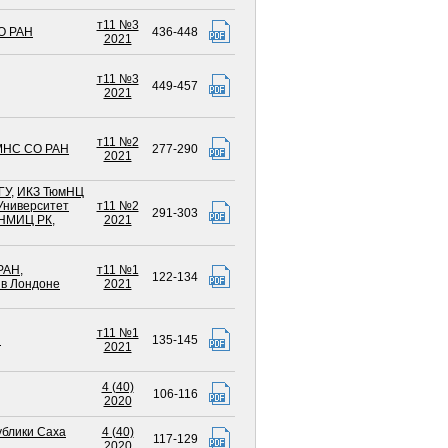
т11 №3
О РАН
436-448
2021
т11 №3
449-457
2021
т11 №2
НС СО РАН
277-290
2021
ГУ
,
ИКЗ ТюмНЦ
Университет
т11 №2
291-303
НМИЦ РК
,
2021
РАН
,
т11 №1
122-134
 в Лондоне
2021
т11 №1
Н
135-145
2021
4 (40)
106-116
2020
блики Саха
4 (40)
117-129
2020