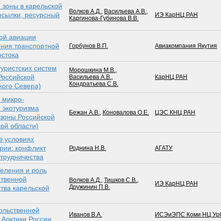
зоны в карельской
Волков А.Д.
,
Васильева А.В.
,
осылки, ресурсный
ИЭ КарНЦ РАН
Каргинова-Губинова В.В.
ой авиации
ения транспортной
Горбунов В.П.
Авиакомпания Якутия
остока
уристских систем
Морошкина М.В.
,
Российской
Васильева А.В.
,
КарНЦ РАН
Кондратьева С.В.
кого Севера)
 микро-
 экотуризма
Бежан А.В.
,
Коновалова О.Е.
ЦЭС КНЦ РАН
 зоны Российской
ой области)
в условиях
рии: конфликт
Роднина Н.В.
АГАТУ
отрудничества
еления и роль
ственной
Волков А.Д.
,
Тишков С.В.
,
ИЭ КарНЦ РАН
Дружинин П.В.
тва карельской
ольственной
Иванов В.А.
ИСЭиЭПС Коми НЦ Ур
 Арктики России