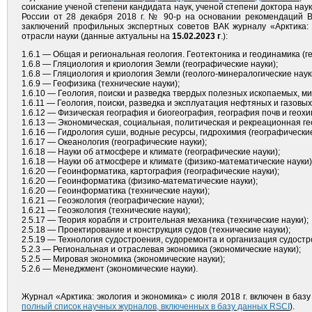
соискание ученой степени кандидата наук, ученой степени доктора наук
России от 28 декабря 2018 г. № 90-р на основании рекомендаций 
заключений профильных экспертных советов ВАК журналу «Арктика: 
отрасли науки (данные актуальны на
15.02.2023 г
.):
1.6.1 — Общая и региональная геология. Геотектоника и геодинамика (г
1.6.8 — Гляциология и криология Земли (географические науки);
1.6.8 — Гляциология и криология Земли (геолого-минералогические наук
1.6.9 — Геофизика (технические науки);
1.6.10 — Геология, поиски и разведка твердых полезных ископаемых, ми
1.6.11 — Геология, поиски, разведка и эксплуатация нефтяных и газовы
1.6.12 — Физическая география и биогеография, география почв и геох
1.6.13 — Экономическая, социальная, политическая и рекреационная ге
1.6.16 — Гидрология суши, водные ресурсы, гидрохимия (географические
1.6.17 — Океанология (географические науки);
1.6.18 — Науки об атмосфере и климате (географические науки);
1.6.18 — Науки об атмосфере и климате (физико-математические науки)
1.6.20 — Геоинформатика, картография (географические науки);
1.6.20 — Геоинформатика (физико-математические науки);
1.6.20 — Геоинформатика (технические науки);
1.6.21 — Геоэкология (географические науки);
1.6.21 — Геоэкология (технические науки);
2.5.17 — Теория корабля и строительная механика (технические науки);
2.5.18 — Проектирование и конструкция судов (технические науки);
2.5.19 — Технология судостроения, судоремонта и организация судостр
5.2.3 — Региональная и отраслевая экономика (экономические науки);
5.2.5 — Мировая экономика (экономические науки);
5.2.6 — Менеджмент (экономические науки).
Журнал «Арктика: экология и экономика» с июля 2018 г. включен в базу
полный список научных журналов, включенных в базу данных RSCI
).