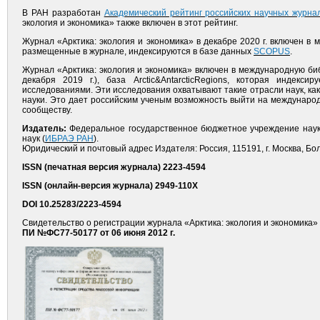
В РАН разработан
Академический рейтинг российских научных журна
экология и экономика» также включен в этот рейтинг.
Журнал «Арктика: экология и экономика» в декабре 2020 г. включен 
размещенные в журнале, индексируются в базе данных
SCOPUS
.
Журнал «Арктика: экология и экономика» включен в международную б
декабря 2019 г.), база Arctic&AntarcticRegions, которая индекс
исследованиями. Эти исследования охватывают такие отрасли наук, ка
науки. Это дает российским ученым возможность выйти на междунаро
сообществу.
Издатель:
Федеральное государственное бюджетное учреждение науки
наук (
ИБРАЭ РАН
).
Юридический и почтовый адрес Издателя:
Россия, 115191, г. Москва, Бо
ISSN (печатная версия журнала) 2223-4594
ISSN
(онлайн-версия журнала)
2949-110X
DOI
10.25283/
2223-4594
Свидетельство о регистрации журнала «Арктика: экология и экономика»
ПИ №ФС77-50177 от 06 июня 2012 г.