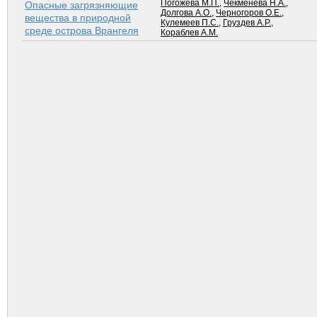
Погожева М.П.
,
Чекменева Н.А.
,
Опасные загрязняющие
Долгова А.О.
,
Черногоров О.Е.
,
вещества в природной
Кулемеев П.С.
,
Груздев А.Р.
,
среде острова Врангеля
Кораблев А.М.