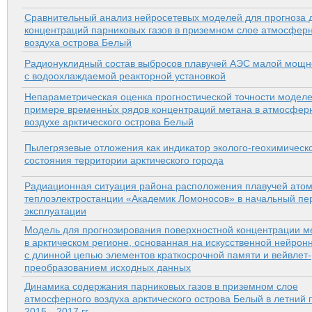
Сравнительный анализ нейросетевых моделей для прогноза 
концентраций парниковых газов в приземном слое атмосфер
воздуха острова Белый
Радионуклидный состав выбросов плавучей АЭС малой мощн
с водоохлаждаемой реакторной установкой
Непараметрическая оценка прогностической точности моделе
примере временны́х рядов концентраций метана в атмосфер
воздухе арк­тического острова Белый
Пылегрязевые отложения как индикатор эколого-геохимическ
состояния территории арк­тического города
Радиационная ситуация района расположения плавучей ато
теплоэлектростанции «Академик Ломоносов» в начальный пе
эксплуатации
Модель для прогнозирования поверхностной концентрации м
в арк­тическом регионе, основанная на искусственной нейрон
с длинной цепью элементов краткосрочной памяти и вейвлет-
преобразованием исходных данных
Динамика содержания парниковых газов в приземном слое
атмосферного воздуха арк­тического острова Белый в летний
2015—2017 гг.