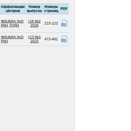
Аффилиации
Номер
Номера
PDF
авторов
выпуска
страниц
ФИЦКИА УрО
т16 №2
215-223
РАН
,
РУДН
2026
ФИЦКИА УрО
т13 №3
473-481
РАН
2023