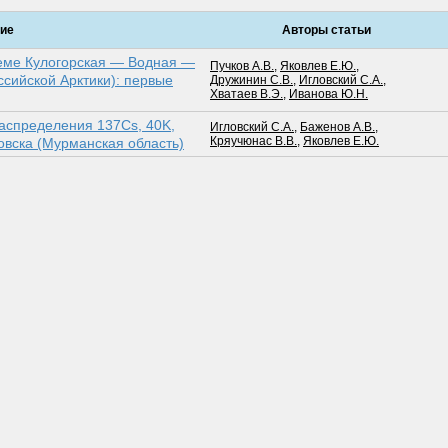
ие
Авторы статьи
еме Кулогорская — Вод­ная —
Пучков А.В.
,
Яковлев Е.Ю.
,
сийской Арк­тики): первые
Дружинин С.В.
,
Игловский С.А.
,
Хватаев В.Э.
,
Иванова Ю.Н.
аспределения 137Cs, 40K,
Игловский С.А.
,
Баженов А.В.
,
Кряучюнас В.В.
,
Яковлев Е.Ю.
овска (Мурманская область)