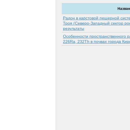
Назван
Радон в карстовой пещерной сист
Троя (Северо-Западный сектор рос
результаты
Особенности пространственного р
226Ra, 232Th в почвах города Кир