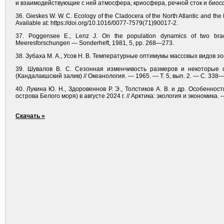
и взаимодействующие с ней атмосфера, криосфера, речной сток и биосфер
36. Gieskes W. W. C. Ecology of the Cladocera of the North Atlantic and th
Available at: https://doi.org/10.1016/0077-7579(71)90017-2.
37. Poggensee E., Lenz J. On the population dynamics of two brac
Meeresforschungen — Sonderheft, 1981, 5, pp. 268—273.
38. Зубаха М. А., Усов Н. В. Температурные оптимумы массовых видов зо
39. Шувалов В. С. Сезонная изменчивость размеров и некоторые ос
(Кандалакшский залив) // Океанология. — 1965. — Т. 5, вып. 2. — С. 338
40. Лукина Ю. Н., Здоровеннов Р. Э., Толстиков А. В. и др. Особенн
острова Белого моря) в августе 2024 г. // Арктика: экология и экономика
Скачать »