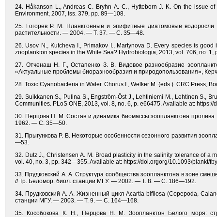
24. Håkanson L., Andreas C. Bryhn A. C., Hytteborn J. K. On the issue of l
Environment, 2007, iss. 379, pp. 89—108.
25. Гогорев Р. М. Планктонные и эпифитные диатомовые водоросли 
растительности. — 2004. — Т. 37. — С. 35—48.
26. Usov N., Kutcheva I., Primakov I., Martynova D. Every species is good 
zooplankton species in the White Sea? Hydrobiologia, 2013, vol. 706, no. 1, 
27. Отченаш Н. Г., Остапенко З. В. Видовое разнообразие зоопланк
«Актуальные проблемы биоразнообразия и природопользования», Керчь,
28. Toxic Cyanobacteria in Water. Chorus I., Welker M. (eds.). CRC Press, Bo
29. Suikkanen S., Pulina S., Engström-Öst J., Lehtiniemi M., Lehtinen S., 
Communities. PLoS ONE, 2013, vol. 8, no. 6, p. e66475. Available at: https:/
30. Перцова Н. М. Состав и динамика биомассы зоопланктона пролива Ве
1962. — С. 35—50.
31. Прыгункова Р. В. Некоторые особенности сезонного развития зоопла
—53.
32. Dutz J., Christensen A. M. Broad plasticity in the salinity tolerance of a
vol. 40, no. 3, pp. 342—355. Available at: https://doi.orgorg/10.1093/plankt/fb
33. Прудковский А. А. Структура сообщества зоопланктона в зоне смеш
// Тр. Беломор. биол. станции МГУ. — 2002. — Т. 8. — С. 186—192.
34. Прудковский А. А. Жизненный цикл Acartia bifilosa (Copepoda, Cala
станции МГУ. — 2003. — Т. 9. — С. 164—168.
35. Кособокова К. Н., Перцова Н. М. Зоопланктон Белого моря: с