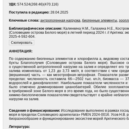
УДК:
574.524(268.46)(470.116)
Поступила в редакцию:
28.04.2025
Ключевые слова:
антропогенная нагрузка
,
биогенные элементы
,
зоопл
Библиографическое описание:
Калинкина Н.М., Галахина Н.Е., Костро
(Соловецкие острова Белого моря) в летний период 2024 г. // Арктика: э
2025-4-592-604.
АННОТАЦИЯ:
По содержанию биогенных элементов и хлорофилла а, видовому соста
бухты Благополучия (Соловецкие острова Белого моря). Высокое с
о существенной антропогенной нагрузке на залив и определяет его 
залива изменялась от 1,23 до 3,73 мкг/л, в соответствии с чем ср
(вершинная) часть — как мезотрофная-эвтрофная. Показатели разви
пределах: численность составила 66—2502 тыс. кл./л, биомасса — 
водорослей и динофлагеллят. Наибольшие показатели численности и 
было отмечено доминирование цианобактерий. Обилие зоопланкто
в прибрежной зоне Белого моря в это время года, но было существен
химико-биологическим показателям свидетельствует о крайне неблаго
нагрузки на залив.
Сведения о финансировании:
Исследование выполнено в рамках госза
моря в пределах Соловецкого архипелага» FMEN 2024-0016. Усов Н.В. 
биоразнообразие и функционирование экосистем морей Арктического б
Литература: