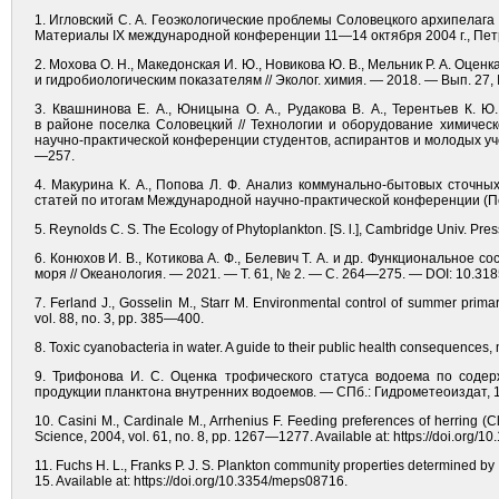
1. Игловский С. А. Геоэкологические проблемы Соловецкого архипелага
Материалы IX международной конференции 11—14 октября 2004 г., Петр
2. Мохова О. Н., Македонская И. Ю., Новикова Ю. В., Мельник Р. А. Оце
и гидробиологическим показателям // Эколог. химия. — 2018. — Вып. 27,
3. Квашнинова Е. А., Юницына О. А., Рудакова В. А., Терентьев К.
в районе поселка Соловецкий // Технологии и оборудование химичес
научно-практической конференции студентов, аспирантов и молодых уч
—257.
4. Макурина К. А., Попова Л. Ф. Анализ коммунально-бытовых сточны
статей по итогам Международной научно-практической конференции (Пер
5. Reynolds C. S. The Ecology of Phytoplankton. [S. l.], Cambridge Univ. Pre
6. Конюхов И. В., Котикова А. Ф., Белевич Т. А. и др. Функциональное
моря // Океанология. — 2021. — T. 61, № 2. — С. 264—275. — DOI: 10.3
7. Ferland J., Gosselin M., Starr M. Environmental control of summer primar
vol. 88, no. 3, pp. 385—400.
8. Toxic cyanobacteria in water. A guide to their public health consequence
9. Трифонова И. С. Оценка трофического статуса водоема по соде
продукции планктона внутренних водоемов. — СПб.: Гидрометеоиздат, 
10. Casini M., Cardinale M., Arrhenius F. Feeding preferences of herring (C
Science, 2004, vol. 61, no. 8, pp. 1267—1277. Available at: https://doi.org/1
11. Fuchs H. L., Franks P. J. S. Plankton community properties determined by
15. Available at: https://doi.org/10.3354/meps08716.