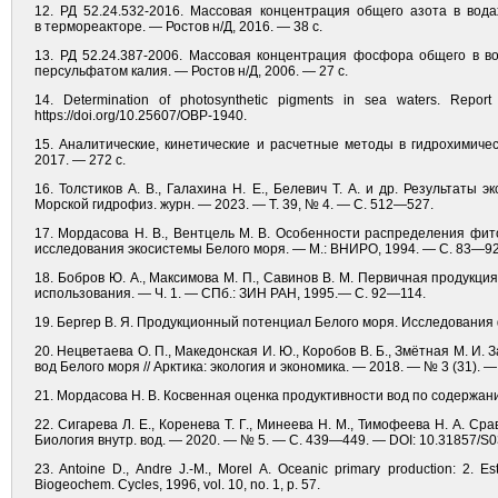
12. РД 52.24.532-2016. Массовая концентрация общего азота в во
в термореакторе. — Ростов н/Д, 2016. — 38 с.
13. РД 52.24.387-2006. Массовая концентрация фосфора общего в 
персульфатом калия. — Ростов н/Д, 2006. — 27 с.
14. Determination of photosynthetic pigments in sea waters. Rep
https://doi.org/10.25607/OBP-1940.
15. Аналитические, кинетические и расчетные методы в гидрохимичес
2017. — 272 с.
16. Толстиков А. В., Галахина Н. Е., Белевич Т. А. и др. Результаты
Морской гидрофиз. журн. — 2023. — Т. 39, № 4. — С. 512—527.
17. Мордасова Н. В., Вентцель М. В. Особенности распределения фи
исследования экосистемы Белого моря. — М.: ВНИРО, 1994. — С. 83—92
18. Бобров Ю. А., Максимова М. П., Савинов В. М. Первичная продукц
использования. — Ч. 1. — СПб.: ЗИН РАН, 1995.— С. 92—114.
19. Бергер В. Я. Продукционный потенциал Белого моря. Исследования ф
20. Нецветаева О. П., Македонская И. Ю., Коробов В. Б., Змётная М. 
вод Белого моря // Арктика: экология и экономика. — 2018. — № 3 (31). 
21. Мордасова Н. В. Косвенная оценка продуктивности вод по содержани
22. Сигарева Л. Е., Коренева Т. Г., Минеева Н. М., Тимофеева Н. А. 
Биология внутр. вод. — 2020. — № 5. — С. 439—449. — DOI: 10.31857/
23. Antoine D., Andre J.-M., Morel A. Oceanic primary production: 2. Est
Biogeochem. Cycles, 1996, vol. 10, no. 1, p. 57.