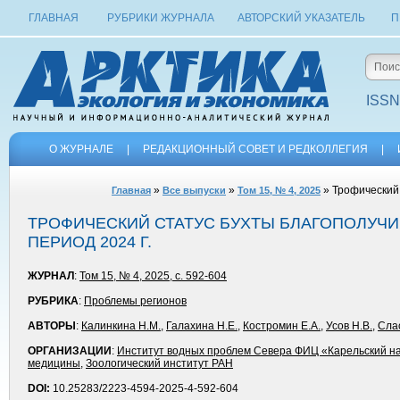
ГЛАВНАЯ
РУБРИКИ ЖУРНАЛА
АВТОРСКИЙ УКАЗАТЕЛЬ
П
ISSN
О ЖУРНАЛЕ
|
РЕДАКЦИОННЫЙ СОВЕТ И РЕДКОЛЛЕГИЯ
|
»
»
» Трофический 
Главная
Все выпуски
Том 15, № 4, 2025
ТРОФИЧЕСКИЙ СТАТУС БУХТЫ БЛАГОПОЛУЧИ
ПЕРИОД 2024 Г.
ЖУРНАЛ
:
Том 15, № 4, 2025, с. 592-604
РУБРИКА
:
Проблемы регионов
АВТОРЫ
:
Калинкина Н.М.
,
Галахина Н.Е.
,
Костромин Е.А.
,
Усов Н.В.
,
Сла
ОРГАНИЗАЦИИ
:
Институт водных проблем Севера ФИЦ «Карельский н
медицины
,
Зоологический институт РАН
DOI:
10.25283/2223-4594-2025-4-592-604