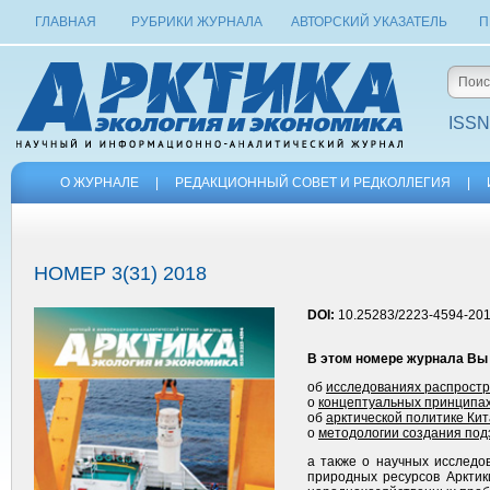
ГЛАВНАЯ
РУБРИКИ ЖУРНАЛА
АВТОРСКИЙ УКАЗАТЕЛЬ
П
ISSN
О ЖУРНАЛЕ
|
РЕДАКЦИОННЫЙ СОВЕТ И РЕДКОЛЛЕГИЯ
|
НОМЕР 3(31) 2018
DOI:
10.25283/2223-4594-201
В этом номере журнала Вы
об
исследованиях распростр
о
концептуальных принципа
об
арктической политике Ки
о
методологии создания под
а также о научных исследо
природных ресурсов Арктики