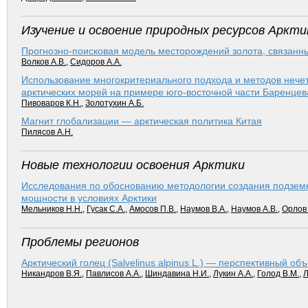
Изучение и освоение природных ресурсов Аркти
Прогнозно-поисковая модель месторождений золота, связанны
Волков А.В.
,
Сидоров А.А.
Использование многокритериального подхода и методов нече
арктических морей на примере юго-восточной части Баренце
Пивоваров К.Н.
,
Золотухин А.Б.
Магнит глобализации — арктическая политика Китая
Пилясов А.Н.
Новые технологии освоения Арктики
Исследования по обоснованию методологии создания подзем
мощности в условиях Арктики
Мельников Н.Н.
,
Гусак С.А.
,
Амосов П.В.
,
Наумов В.А.
,
Наумов А.В.
,
Орлов 
Проблемы регионов
Арктический голец (Salvelinus alpinus L.) — перспективный об
Никандров В.Я.
,
Павлисов А.А.
,
Шиндавина Н.И.
,
Лукин А.А.
,
Голод В.М.
,
Л