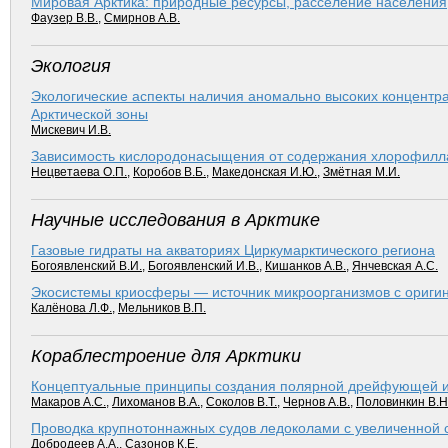
Мировая Арктика: природные ресурсы, расселение населения
Фаузер В.В.
,
Смирнов А.В.
Экология
Экологические аспекты наличия аномально высоких концентр
Арктической зоны
Мискевич И.В.
Зависимость кислородонасыщения от содержания хлорофилла
Нецветаева О.П.
,
Коробов В.Б.
,
Македонская И.Ю.
,
Змётная М.И.
Научные исследования в Арктике
Газовые гидраты на акваториях Циркумарктического региона
Богоявленский В.И.
,
Богоявленский И.В.
,
Кишанков А.В.
,
Янчевская А.С.
Экосистемы криосферы — источник микроорганизмов с ориги
Калёнова Л.Ф.
,
Мельников В.П.
Кораблестроение для Арктики
Концептуальные принципы создания полярной дрейфующей 
Макаров А.С.
,
Лихоманов В.А.
,
Соколов В.Т.
,
Чернов А.В.
,
Половинкин В.Н
Проводка крупнотоннажных судов ледоколами с увеличенной 
Добродеев А.А.
,
Сазонов К.Е.