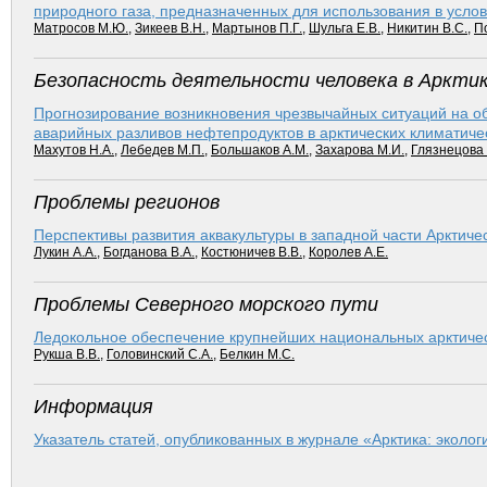
природного газа, предназначенных для использования в услов
Матросов М.Ю.
,
Зикеев В.Н.
,
Мартынов П.Г.
,
Шульга Е.В.
,
Никитин В.С.
,
П
Безопасность деятельности человека в Аркти
Прогнозирование возникновения чрезвычайных ситуаций на об
аварийных разливов нефтепродуктов в арктических климатиче
Махутов Н.А.
,
Лебедев М.П.
,
Большаков А.М.
,
Захарова М.И.
,
Глязнецова
Проблемы регионов
Перспективы развития аквакультуры в западной части Арктич
Лукин А.А.
,
Богданова В.А.
,
Костюничев В.В.
,
Королев А.Е.
Проблемы Северного морского пути
Ледокольное обеспечение крупнейших национальных арктичес
Рукша В.В.
,
Головинский С.А.
,
Белкин М.С.
Информация
Указатель статей, опубликованных в журнале «Арктика: эколог