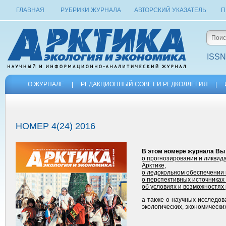
ГЛАВНАЯ
РУБРИКИ ЖУРНАЛА
АВТОРСКИЙ УКАЗАТЕЛЬ
П
ISSN
О ЖУРНАЛЕ
|
РЕДАКЦИОННЫЙ СОВЕТ И РЕДКОЛЛЕГИЯ
|
НОМЕР 4(24) 2016
В этом номере журнала Вы
о прогнозировании и ликвид
Арктике
,
о ледокольном обеспечении
о перспективных источниках
об условиях и возможностях
а также о научных исследов
экологических, экономически