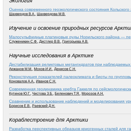
Экология
Оценка современного геоэкологического состояния Кольского
Шахвердов В.А.
,
Шахвердова М.В.
Изучение и освоение природных ресурсов Аркти
Малосульфидные платиновые руды Норильского района — пер
Служеникин С.Ф.
,
Дистлер В.В.
,
Григорьева А.В.
Научные исследования в Арктике
Дестабилизация реликтовых метангидратов при наблюдаемых
Аржанов М.М.
,
Мохов И.И.
,
Денисов С.Н.
Реконструкция показателей палеоклимата и биоты по группо
Коновалов А.А.
,
Иванов С.Н.
Современная геодинамика хребта Гаккеля по сейсмологичес
Кутинов Ю.Г.
,
Чистова З.Б.
,
Беленович Т.Я.
,
Морозов А.Н.
Сравнение и использование наблюдений и моделирования ур
Борисов Е.В.
,
Раевский Д.Н.
Кораблестроение для Арктики
Разработка перспективных образцов криогенных сталей для г