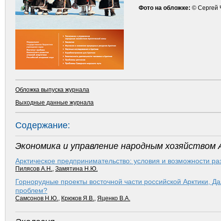
Фото на обложке:
© Сергей 
Обложка выпуска журнала
Выходные данные журнала
Содержание:
Экономика и управление народным хозяйством 
Арктическое предпринимательство: условия и возможности ра
Пилясов А.Н.
,
Замятина Н.Ю.
Горнорудные проекты восточной части российской Арктики, Да
проблем?
Самсонов Н.Ю.
,
Крюков Я.В.
,
Яценко В.А.