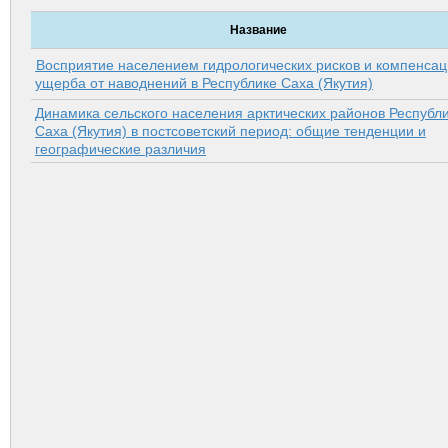
Название
Восприятие населением гидрологических рисков и компенса
ущерба от наводнений в Республике Саха (Якутия)
Динамика сельского населения арктических районов Республ
Саха (Якутия) в постсоветский период: общие тенденции и
географические различия