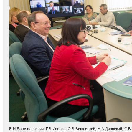
В.И.Богоявленский, Г.В.Иванов, С.В.Вишницкий, Н.А.Дианский, С.В.