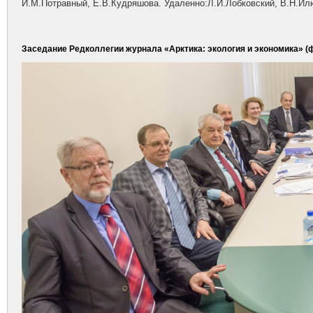
И.М.Потравный, Е.В.Кудряшова. Удаленно:Л.И.Лобковский, В.Н.Илю
Заседание Редколлегии журнала «Арктика: экология и экономика» (ф