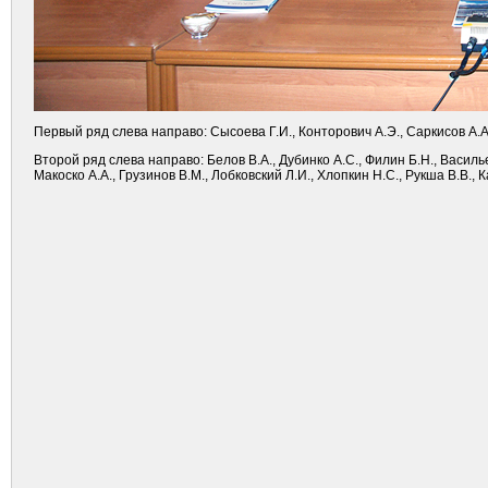
Первый ряд слева направо: Сысоева Г.И., Конторович А.Э., Саркисов А.А.
Второй ряд слева направо: Белов В.А., Дубинко А.С., Филин Б.Н., Василье
Макоско А.А., Грузинов В.М., Лобковский Л.И., Хлопкин Н.С., Рукша В.В., 