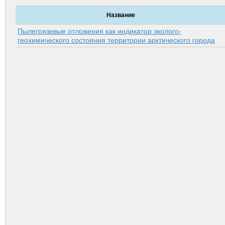
Название
Пылегрязевые отложения как индикатор эколого-
геохимического состояния территории арк­тического города