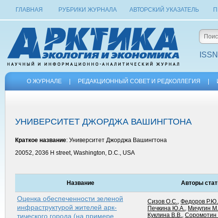
ГЛАВНАЯ
РУБРИКИ ЖУРНАЛА
АВТОРСКИЙ УКАЗАТЕЛЬ
П
ISSN
О ЖУРНАЛЕ
|
РЕДАКЦИОННЫЙ СОВЕТ И РЕДКОЛЛЕГИЯ
|
УНИВЕРСИТЕТ ДЖОРДЖА ВАШИНГТОНА
Краткое название
: Университет Джорджа Вашингтона
20052, 2036 H street, Washington, D.C., USA
Название
Авторы стат
Оценка обеспеченности зеленой
Сизов О.С.
,
Федоров Р.Ю.
инфраструктурой жителей арк­
Печкина Ю.А.
,
Мичугин М
Куклина В.В.
,
Соромотин 
тического города (на примере