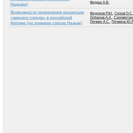
Федаш А.В.
Надыма)
Возможности применения концепции
Федоров Р.Ю.
,
Сизов О.С.
«зимнего города» в российской
Лобанов А.А.
,
Соромотин 
Печкин А.С.
,
Печкина Ю.А
Арктике (на примере города Надым)