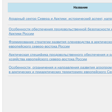
Название
Аграрный сектор Севера и Арктики: исторический аспект, нап
Особенности обеспечения продовольственной безопасности 
Арктики России
Формирование стратегии развития оленеводства в арктическ
европейского северо-востока России
Арктическая специфика продовольственного обеспечения и р
хозяйства европейского северо-востока России
Особенности, ограничения и направления развития агропром
в арктических и приарктических территориях европейского С