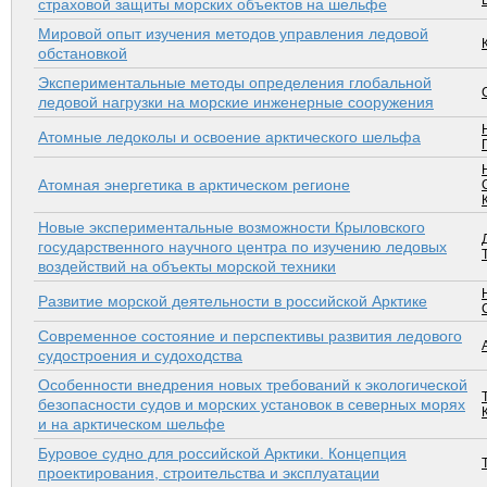
страховой защиты морских объектов на шельфе
Мировой опыт изучения методов управления ледовой
обстановкой
Экспериментальные методы определения глобальной
ледовой нагрузки на морские инженерные сооружения
Атомные ледоколы и освоение арктического шельфа
Атомная энергетика в арктическом регионе
Новые экспериментальные возможности Крыловского
государственного научного центра по изучению ледовых
воздействий на объекты морской техники
Развитие морской деятельности в российской Арктике
Современное состояние и перспективы развития ледового
судостроения и судоходства
Особенности внедрения новых требований к экологической
безопасности судов и морских установок в северных морях
и на арктическом шельфе
Буровое судно для российской Арктики. Концепция
проектирования, строительства и эксплуатации