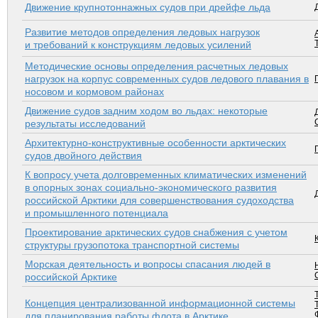
Движение крупнотоннажных судов при дрейфе льда
Развитие методов определения ледовых нагрузок
и требований к конструкциям ледовых усилений
Методические основы определения расчетных ледовых
нагрузок на корпус современных судов ледового плавания в
носовом и кормовом районах
Движение судов задним ходом во льдах: некоторые
результаты исследований
Архитектурно-конструктивные особенности арктических
судов двойного действия
К вопросу учета долговременных климатических изменений
в опорных зонах социально-экономического развития
российской Арк­тики для совершенствования судоходства
и промышленного потенциала
Проектирование арк­тических судов снабжения с учетом
структуры грузопотока транспортной системы
Морская деятельность и вопросы спасания людей в
российской Арктике
Концепция централизованной информационной системы
для планирования работы флота в Арктике