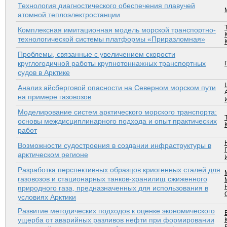
Технология диагностического обеспечения плавучей
атомной теплоэлектростанции
Комплексная имитационная модель морской транспортно-
технологической системы платформы «Приразломная»
Проблемы, связанные с увеличением скорости
круглогодичной работы крупнотоннажных транспортных
судов в Арктике
Анализ айсберговой опасности на Северном морском пути
на примере газовозов
Моделирование систем арктического морского транспорта:
основы междисциплинарного подхода и опыт практических
работ
Возможности судостроения в создании инфраструктуры в
арктическом регионе
Разработка перспективных образцов криогенных сталей для
газовозов и стационарных танков-хранилищ сжиженного
природного газа, предназначенных для использования в
условиях Арктики
Развитие методических подходов к оценке экономического
ущерба от аварийных разливов нефти при формировании