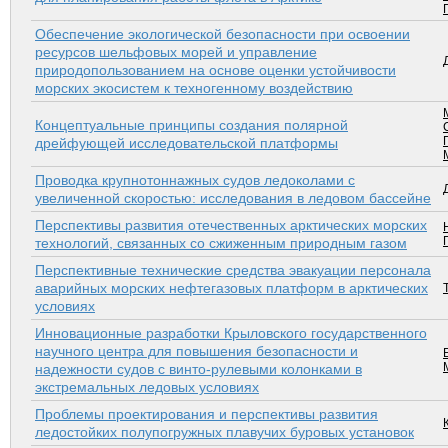
Обеспечение экологической безопасности при освоении
ресурсов шельфовых морей и управление
природопользованием на основе оценки устойчивости
морских экосистем к техногенному воздействию
Концептуальные принципы создания полярной
дрейфующей исследовательской платформы
Проводка крупнотоннажных судов ледоколами с
увеличенной скоростью: исследования в ледовом бассейне
Перспективы развития отечественных арктических морских
технологий, связанных со сжиженным природным газом
Перспективные технические средства эвакуации персонала
аварийных морских нефтегазовых платформ в арктических
условиях
Инновационные разработки Крыловского государственного
научного центра для повышения безопасности и
надежности судов с винто-рулевыми колонками в
экстремальных ледовых условиях
Проблемы проектирования и перспективы развития
ледостойких полупогружных плавучих буровых установок