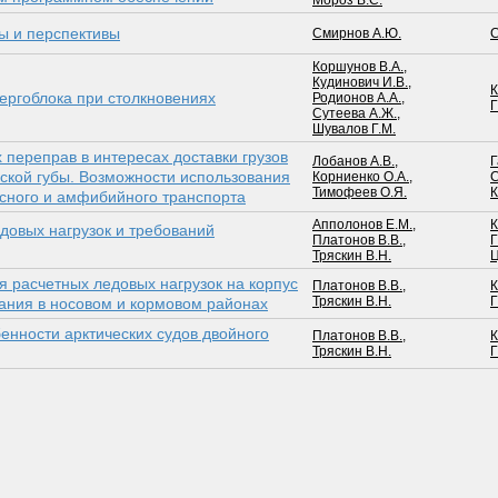
Мороз В.С.
ы и перспективы
Смирнов А.Ю.
Коршунов В.А.
,
Кудинович И.В.
,
К
ергоблока при столкновениях
Родионов А.А.
,
Сутеева А.Ж.
,
Шувалов Г.М.
переправ в интересах доставки грузов
Лобанов А.В.
,
Г
ской губы. Возможности использования
Корниенко О.А.
,
Тимофеев О.Я.
есного и амфибийного транспорта
Апполонов Е.М.
,
К
довых нагрузок и требований
Платонов В.В.
,
Тряскин В.Н.
Ц
 расчетных ледовых нагрузок на корпус
Платонов В.В.
,
К
Тряскин В.Н.
ания в носовом и кормовом районах
енности арктических судов двойного
Платонов В.В.
,
К
Тряскин В.Н.