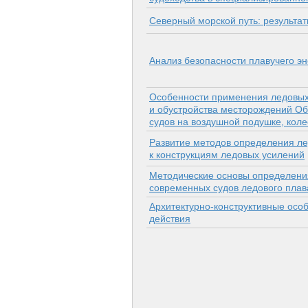
Северный морской путь: результат
Анализ безопасности плавучего эн
Особенности применения ледовых 
и обустройства месторождений Об
судов на воздушной подушке, кол
Развитие методов определения ле
к конструкциям ледовых усилений
Методические основы определения
современных судов ледового плав
Архитектурно-конструктивные особ
действия