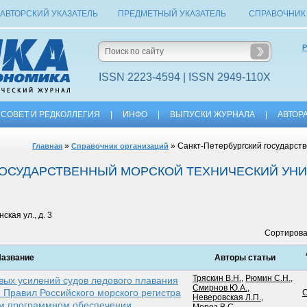
АВТОРСКИЙ УКАЗАТЕЛЬ
ПРЕДМЕТНЫЙ УКАЗАТЕЛЬ
СПРАВОЧНИК
Р
ISSN 2223-4594 | ISSN 2949-110X
СОВЕТ И РЕДКОЛЛЕГИЯ
|
ИНФО
|
ВЫПУСКИ ЖУРНАЛА
|
АВТОР
»
» Санкт-Петербургский государст
Главная
Справочник организаций
ГОСУДАРСТВЕННЫЙ МОРСКОЙ ТЕХНИЧЕСКИЙ УН
кая ул., д. 3
Сортирова
азвание
Авторы статьи
Тряскин В.Н.
,
Рюмин С.Н.
,
вых усилений судов ледового плавания
Смирнов Ю.А.
,
 Правил Российского морского регистра
Неверовская Л.П.
,
ом программном обеспечении