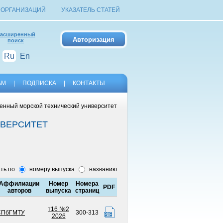
 ОРГАНИЗАЦИЙ
УКАЗАТЕЛЬ СТАТЕЙ
асширенный
поиск
Ru
En
АМ
|
ПОДПИСКА
|
КОНТАКТЫ
венный морской технический университет
ИВЕРСИТЕТ
ть по
номеру выпуска
названию
Аффилиации
Номер
Номера
PDF
авторов
выпуска
страниц
т16 №2
СПбГМТУ
300-313
2026