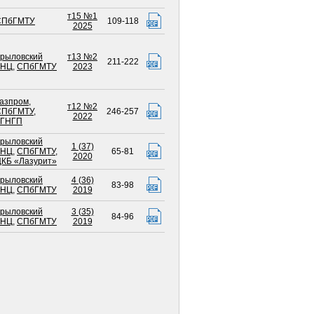
т15 №1
СПбГМТУ
109-118
2025
рыловский
т13 №2
211-222
ГНЦ
,
СПбГМТУ
2023
азпром
,
т12 №2
СПбГМТУ
,
246-257
2022
КГНГП
рыловский
1 (37)
ГНЦ
,
СПбГМТУ
,
65-81
2020
КБ «Лазурит»
рыловский
4 (36)
83-98
ГНЦ
,
СПбГМТУ
2019
рыловский
3 (35)
84-96
ГНЦ
,
СПбГМТУ
2019