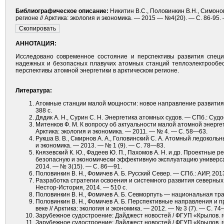
Библиографическое описание:
Никитин В.С., Половинкин В.Н., Симонов
регионе // Арктика: экология и экономика. — 2015 — №4(20). — С. 86-95. 
АННОТАЦИЯ:
Исследовано современное состояние и перспективы развития специ
надежных и безопасных плавучих атомных станций теплоэлектрообе
перспективы атомной энергетики в арктическом регионе.
Литература:
Атомные станции малой мощности: новое направление развития эн
388 с.
Дядик А. Н., Сурин С. Н. Энергетика атомных судов. — СПб.: Судо
Митенков Ф. М. К вопросу об актуальности малой атомной энерге
Арктика: экология и экономика. — 2011. — № 4. — С. 58—63.
Рукша В. В., Смирнов А. А., Головинский С. А. Атомный ледоколь
и экономика. — 2013. — № 1 (9). — С. 78—83.
Князевский К. Ю., Фадеев Ю. П., Пахомов А. Н. и др. Проектные
безопасную и экономически эффективную эксплуатацию универсаль
2014. — № 3(15). — С. 86—91.
Половинкин В. Н., Фомичев А. Б. Русский Север. — СПб.: АИР, 2013
Разработка стратегии освоения и системного развития северных, 
Нестор-История, 2014. — 510 с.
Половинкин В. Н., Фомичев А. Б. Севморпуть — национальная трас
Половинкин В. Н., Фомичев А. Б. Перспективные направления и 
веке // Арктика: экология и экономика. — 2012. — № 3 (7). — С. 74
Зарубежное судостроение: Дайджест новостей / ФГУП «Крылов. гос
Зарубежное судостроение: Дайджест новостей / ФГУП «Крылов. гос