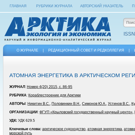
ГЛАВНАЯ
РУБРИКИ ЖУРНАЛА
АВТОРСКИЙ УКАЗАТЕЛЬ
П
ISSN
О ЖУРНАЛЕ
|
РЕДАКЦИОННЫЙ СОВЕТ И РЕДКОЛЛЕГИЯ
|
АТОМНАЯ ЭНЕРГЕТИКА В АРКТИЧЕСКОМ РЕГ
ЖУРНАЛ
:
Номер 4(20) 2015, с. 86-95
РУБРИКА
:
Кораблестроение для Арктики
АВТОРЫ
:
Никитин В.С.
,
Половинкин В.Н.
,
Симонов Ю.А.
,
Устинов В.С.
,
К
ОРГАНИЗАЦИИ
:
ФГУП «Крыловский государственный научный центр»
,
УДК:
УДК 629.5
Ключевые слова:
арктическое судоходство
,
атомная энергетика
,
атомн
морской путь