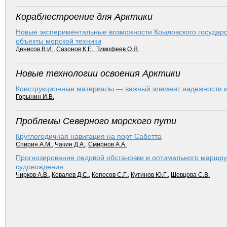
Кораблестроение для Арктики
Новые экспериментальные возможности Крыловского государст
объекты морской техники
Денисов В.И.
,
Сазонов К.Е.
,
Тимофеев О.Я.
Новые технологии освоения Арктики
Конструкционные материалы — важный элемент надежности и 
Горынин И.В.
Проблемы Северного морского пути
Круглогодичная навигация на порт Сабетта
Спирин А.М.
,
Чачин Д.А.
,
Смирнов А.А.
Прогнозирование ледовой обстановки и оптимального маршрут
судовождения
Чирков А.В.
,
Ковалев Д.С.
,
Копосов С.Г.
,
Кутинов Ю.Г.
,
Шевцова С.В.