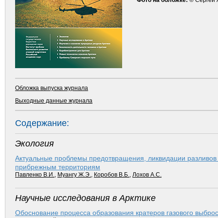
Фото на обложке:
© Сергей 
Обложка выпуска журнала
Выходные данные журнала
Содержание:
Экология
Актуальные проблемы предотвращения, ликвидации разливов 
прибрежным территориям
Павленко В.И.
,
Муангу Ж.Э.
,
Коробов В.Б.
,
Лохов А.С.
Научные исследования в Арктике
Обоснование процесса образования кратеров газового выбро