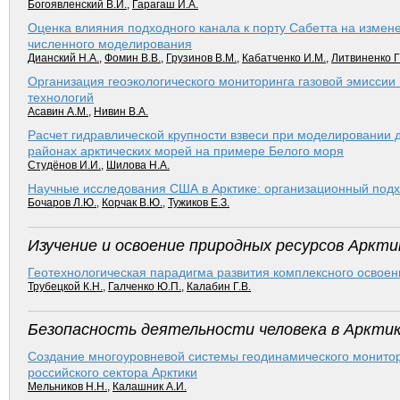
Богоявленский В.И.
,
Гарагаш И.А.
Оценка влияния подходного канала к порту Сабетта на измен
численного моделирования
Дианский Н.А.
,
Фомин В.В.
,
Грузинов В.М.
,
Кабатченко И.М.
,
Литвиненко Г
Организация геоэкологического мониторинга газовой эмиссии
технологий
Асавин А.М.
,
Нивин В.А.
Расчет гидравлической крупности взвеси при моделировании 
районах арктических морей на примере Белого моря
Студёнов И.И.
,
Шилова Н.А.
Научные исследования США в Арктике: организационный под
Бочаров Л.Ю.
,
Корчак В.Ю.
,
Тужиков Е.З.
Изучение и освоение природных ресурсов Аркти
Геотехнологическая парадигма развития комплексного освоени
Трубецкой К.Н.
,
Галченко Ю.П.
,
Калабин Г.В.
Безопасность деятельности человека в Аркти
Создание многоуровневой системы геодинамического монитор
российского сектора Арктики
Мельников Н.Н.
,
Калашник А.И.