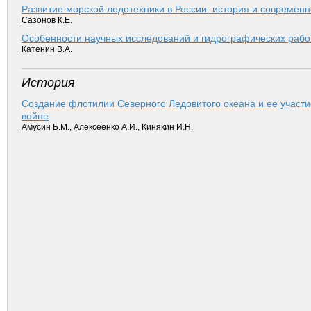
Развитие морской ледотехники в России: история и современн
Сазонов К.Е.
Особенности научных исследований и гидрографических рабо
Катенин В.А.
История
Создание флотилии Северного Ледовитого океана и ее участи
войне
Амусин Б.М.
,
Алексеенко А.И.
,
Кинякин И.Н.