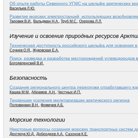
Об опыте работы Северного УГМС на шельфе арктических мо
Васильев Л.Ю.
Развитие морских электростанций, использующих возобновля
Таровик В.И.
,
Вальдман Н.А.
,
Труб М.С.
,
Озерова Л.Л.
Изучение и освоение природных ресурсов Аркти
Техническая доступность российского шельфа для освоения 
Сочнев О.Я.
,
Жуковская Е.А.
Поиск, разведка и разработка месторождений углеводородов 
Богоявленский В.И.
Безопасность
Создание регионального центра перегрузки отработавшего я
Кашка М.М.
,
Абрамов А.Н.
,
Честных И.П.
Тенденции усиления милитаризации арктического региона
Половинкин В.Н.
,
Фомичев А.Б.
Морские технологии
Некоторые вопросы создания морских транспортных систем дл
Дехтярук Ю.Д.
,
Добродеев А.А.
,
Сазонов К.Е.