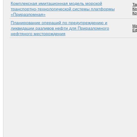
Комплексная имитационная модель морской
Та
транспортно-технологической системы платформы
Кр
Ко
«Приразломная»
Планирование операций по предупреждению и
Ма
ликвидации разливов нефти для Приразломного
Еф
нефтяного месторождения