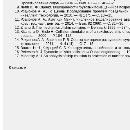
Проектирование судов. — 1984. — Вып. 40. — С. 46—52.
Лепп Ю. Ф. Оценка защищенности грузовых помещений от повреж
Родионов А. А., Го Цзюнь. Исследование проблем предельной 
интеллект. технологии. — 2010. — № 1 (7). — C. 13—25.
Родионов А. А., Аунг Куи Мьинт. Численное моделирование ав
Крыл. гос. науч. центра. — 2014. — Вып. 82 (366). — C. 31—36.
Zhang S. The mechanics of ship collision. — Denmark, 1999. — 284 p
Kitamura O., Endo H. Collision simulations of an exclusive ship of sp
oceans. — 2000. — Р. 104—112.
Родионов А. А., Васильев Р. В. Оценка критериев разрушения су
технологии. — 2011. — № 4 (14). — C. 7—15.
Волков Н. Н., Кодацкий С. Б. Конструктивные особенности атомны
Petersen M. J. Dynamics of ship collisions // Ocean engineering. — 1
Minorsky V. U. An analysis of ship collision to protection of nuclear p
Скачать »