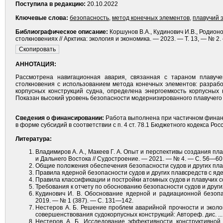
Поступила в редакцию:
20.10.2022
Ключевые слова:
безопасность
,
метод конечных элементов
,
плавучий 
Библиографическое описание:
Коршунов В.А., Кудинович И.В., Родионо
столкновениях // Арктика: экология и экономика. — 2023. — Т. 13, — № 2
АННОТАЦИЯ:
Рассмотрена навигационная авария, связанная с тараном плавуче
столкновения с использованием метода конечных элементов: разраб
корпусных конструкций судна, определена энергоемкость корпусных 
Показан высокий уровень безопасности модернизированного плавучего 
Сведения о финансировании:
Работа выполнена при частичном финан
в форме субсидий в соответствии с п. 4 ст. 78.1 Бюджетного кодекса Ро
Литература:
Владимиров А. А., Макеев Г. А. Опыт и перспективы создания пл
и Дальнего Востока // Судостроение. — 2021. — № 4. — С. 56—60
Общие положения обеспечения безопасности судов и других плав
Правила ядерной безопасности судов и других плавсредств с яде
Правила классификации и постройки атомных судов и плавучих со
Требования к отчету по обоснованию безопасности судов и други
Кудинович И. В. Обоснование ядерной и радиационной безопас
2019. — № 1 (387). — С. 131—142.
Нестеров А. Б. Решение проблем аварийной прочности и эколог
совершенствования судокорпусных конструкций: Автореф. дис. ... д
Нестеров А. Б. Исследование эффективности конструктивной 