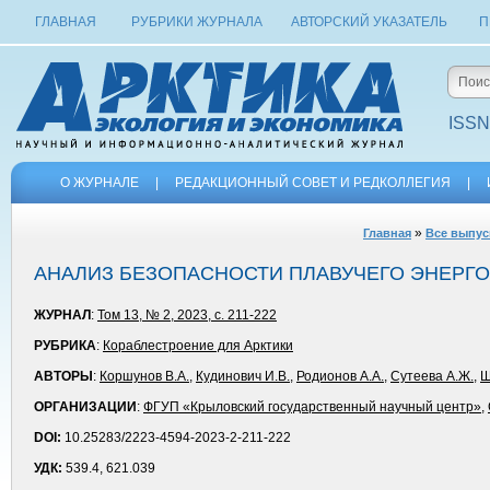
ГЛАВНАЯ
РУБРИКИ ЖУРНАЛА
АВТОРСКИЙ УКАЗАТЕЛЬ
П
ISSN
О ЖУРНАЛЕ
|
РЕДАКЦИОННЫЙ СОВЕТ И РЕДКОЛЛЕГИЯ
|
»
Главная
Все выпус
АНАЛИЗ БЕЗОПАСНОСТИ ПЛАВУЧЕГО ЭНЕРГ
ЖУРНАЛ
:
Том 13, № 2, 2023, с. 211-222
РУБРИКА
:
Кораблестроение для Арктики
АВТОРЫ
:
Коршунов В.А.
,
Кудинович И.В.
,
Родионов А.А.
,
Сутеева А.Ж.
,
Ш
ОРГАНИЗАЦИИ
:
ФГУП «Крыловский государственный научный центр»
,
DOI:
10.25283/2223-4594-2023-2-211-222
УДК:
539.4, 621.039