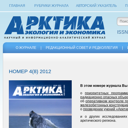
ГЛАВНАЯ
РУБРИКИ ЖУРНАЛА
АВТОРСКИЙ УКАЗАТЕЛЬ
П
ISSN
О ЖУРНАЛЕ
|
РЕДАКЦИОННЫЙ СОВЕТ И РЕДКОЛЛЕГИЯ
|
НОМЕР 4(8) 2012
В этом номере журнала Вы
о
приоритетных программ
радиационно опасных объек
об
оперативном контроле п
железобетонных конструкций
о
проведении учений «Аркти
и о других исследованиях
арктического региона.