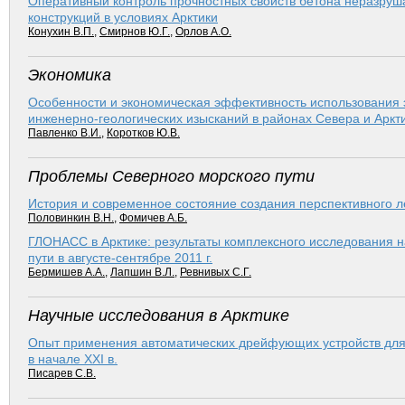
Оперативный контроль прочностных свойств бетона неразру
конструкций в условиях Арктики
Конухин В.П.
,
Смирнов Ю.Г.
,
Орлов А.О.
Экономика
Особенности и экономическая эффективность использования 
инженерно-геологических изысканий в районах Севера и Аркт
Павленко В.И.
,
Коротков Ю.В.
Проблемы Северного морского пути
История и современное состояние создания перспективного 
Половинкин В.Н.
,
Фомичев А.Б.
ГЛОНАСС в Арктике: результаты комплексного исследования 
пути в августе-сентябре 2011 г.
Бермишев А.А.
,
Лапшин В.Л.
,
Ревнивых С.Г.
Научные исследования в Арктике
Опыт применения автоматических дрейфующих устройств для 
в начале XXI в.
Писарев С.В.