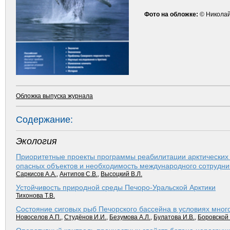
Фото на обложке:
© Никола
Обложка выпуска журнала
Содержание:
Экология
Приоритетные проекты программы реабилитации арктических 
опасных объектов и необходимость международного сотрудни
Саркисов А.А.
,
Антипов С.В.
,
Высоцкий В.Л.
Устойчивость природной среды Печоро-Уральской Арктики
Тихонова Т.В.
Состояние сиговых рыб Печорского бассейна в условиях мног
Новоселов А.П.
,
Студёнов И.И.
,
Безумова А.Л.
,
Булатова И.В.
,
Боровской 