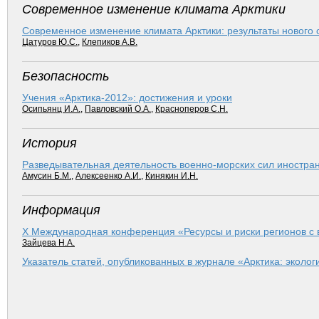
Современное изменение климата Арктики
Современное изменение климата Арктики: результаты нового 
Цатуров Ю.С.
,
Клепиков А.В.
Безопасность
Учения «Арктика-2012»: достижения и уроки
Осипьянц И.А.
,
Павловский О.А.
,
Красноперов С.Н.
История
Разведывательная деятельность военно-морских сил иностран
Амусин Б.М.
,
Алексеенко А.И.
,
Кинякин И.Н.
Информация
Х Международная конференция «Ресурсы и риски регионов с
Зайцева Н.А.
Указатель статей, опубликованных в журнале «Арктика: эколо