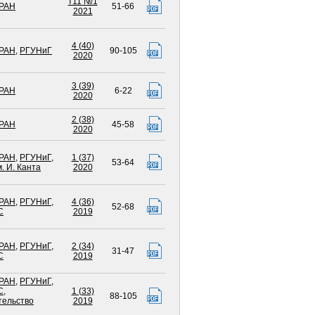
т11 №1
РАН
51-66
2021
4 (40)
РАН
,
РГУНиГ
90-105
2020
3 (39)
РАН
6-22
2020
2 (38)
РАН
45-58
2020
РАН
,
РГУНиГ
,
1 (37)
53-64
. И. Канта
2020
РАН
,
РГУНиГ
,
4 (36)
52-68
С
2019
РАН
,
РГУНиГ
,
2 (34)
31-47
С
2019
РАН
,
РГУНиГ
,
С
,
1 (33)
88-105
тельство
2019