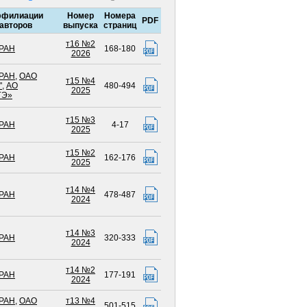
филиации
Номер
Номера
PDF
авторов
выпуска
страниц
т16 №2
РАН
168-180
2026
РАН
,
ОАО
т15 №4
"
,
АО
480-494
2025
ГЭ»
т15 №3
РАН
4-17
2025
т15 №2
РАН
162-176
2025
т14 №4
РАН
478-487
2024
т14 №3
РАН
320-333
2024
т14 №2
РАН
177-191
2024
РАН
,
ОАО
т13 №4
501-515