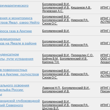
Богоявленский В.И.
,
иркумарктического
Богоявленский И.В.
,
Кишанков А.В.
,
ИПНГ 
Янчевская А.С.
Богоявленский В.И.
,
ения и мониторинга
ИПНГ 
Богоявленский И.В.
,
Никонов Р.А.
,
АО РК
стров Ямал, озеро Нейто
Сизов О.С.
роса газа в Арктике
Богоявленский В.И.
ИПНГ 
спедиционных
Богоявленский В.И.
,
аза на Ямале в районе
ИПНГ 
Богоявленский И.В.
,
Никонов Р.А.
онденсатном
Богоявленский В.И.
,
Перекалин С.О.
,
ИПНГ 
ты, пути устранения
Бойчук В.М.
,
Богоявленский И.В.
,
ООО «
Каргина Т.Н.
Арханг
в поверхностных
Богоявленский В.И.
,
ИПНГ 
в в Арктике: полуостров
Богоявленский И.В.
,
Никонов Р.А.
,
АО РК
Сизов О.С.
ального освоения
Лаверов Н.П.
,
Богоявленский В.И.
,
ИПНГ 
шельфа России:
Богоявленский И.В.
Прези
мы
анадской глубоководной
Богоявленский В.И.
,
рий Северного
Богоявленский И.В.
,
Никонов Р.А.
,
ИПНГ 
Шустер В.Л.