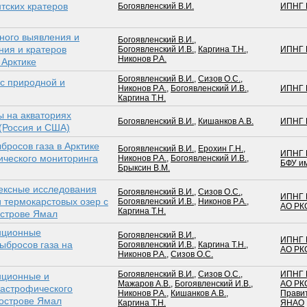
нтских кратеров
Богоявленский В.И.
ИПНГ 
ного выявления и
Богоявленский В.И.
,
ния и кратеров
Богоявленский И.В.
,
Каргина Т.Н.
,
ИПНГ 
Никонов Р.А.
 Арктике
Богоявленский В.И.
,
Сизов О.С.
,
ис природной и
Никонов Р.А.
,
Богоявленский И.В.
,
ИПНГ 
Каргина Т.Н.
 на акваториях
Богоявленский В.И.
,
Кишанков А.В.
ИПНГ 
 (Россия и США)
бросов газа в Арктике
Богоявленский В.И.
,
Ерохин Г.Н.
,
ИПНГ 
ического мониторинга
Никонов Р.А.
,
Богоявленский И.В.
,
БФУ им
Брыксин В.М.
лексные исследования
Богоявленский В.И.
,
Сизов О.С.
,
ИПНГ 
 термокарстовых озер с
Богоявленский И.В.
,
Никонов Р.А.
,
АО РК
Каргина Т.Н.
острове Ямал
анционные
Богоявленский В.И.
,
ИПНГ 
ыбросов газа на
Богоявленский И.В.
,
Каргина Т.Н.
,
АО РК
Никонов Р.А.
,
Сизов О.С.
Богоявленский В.И.
,
Сизов О.С.
,
ИПНГ 
нционные и
Мажаров А.В.
,
Богоявленский И.В.
,
АО РК
тастрофического
Никонов Р.А.
,
Кишанков А.В.
,
Прави
уострове Ямал
Каргина Т.Н.
ЯНАО