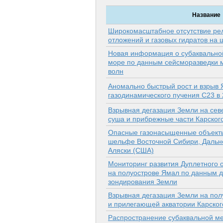
Название
Широкомасштабное отсутствие ре
отложений и газовых гидратов на
Новая информация о субаквально
море по данным сейсморазведки
волн
Аномально быстрый рост и взрыв 
газодинамического пучения C23 в
Взрывная дегазация Земли на сев
суша и прибрежные части Карског
Опасные газонасыщенные объекты
шельфе Восточной Сибири, Дальне
Аляски (США)
Мониторинг развития Дуплетного о
на полуострове Ямал по данным 
зондирования Земли
Взрывная дегазация Земли на по
и прилегающей акватории Карског
Распространение субаквальной м