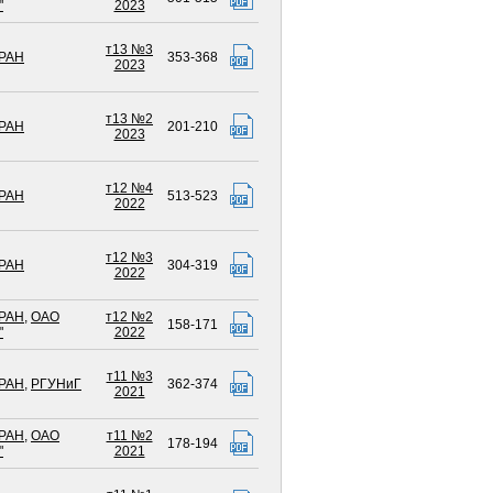
"
2023
т13 №3
РАН
353-368
2023
т13 №2
РАН
201-210
2023
т12 №4
РАН
513-523
2022
т12 №3
РАН
304-319
2022
РАН
,
ОАО
т12 №2
158-171
"
2022
т11 №3
РАН
,
РГУНиГ
362-374
2021
РАН
,
ОАО
т11 №2
178-194
"
2021