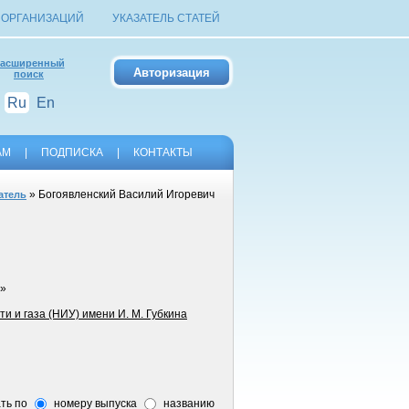
 ОРГАНИЗАЦИЙ
УКАЗАТЕЛЬ СТАТЕЙ
асширенный
поиск
Ru
En
АМ
|
ПОДПИСКА
|
КОНТАКТЫ
» Богоявленский Василий Игоревич
атель
ф»
и и газа (НИУ) имени И. М. Губкина
ть по
номеру выпуска
названию