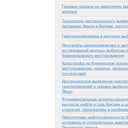
Газовые гидраты на акваториях Ц
региона
Технологии дистанционного выявл
дегазации Земли в Арктике: полуо
Газогидродинамика в кратерах выб
Результаты аэрокосмических и эк
исследований крупных выбросов г
бованенковского месторождения
Катастрофа на Кумжинском газок
месторождении: причины, результа
последствий
Дистанционное выявление участко
газопроявлений и газовых выбросо
Ямал
Фундаментальные аспекты рацион
ресурсов нефти и газа Арктики и 
стратегия, перспективы и пробле
Перспективы нефтегазоносности К
котловины и сопредельных аквато
Ледовитого океана