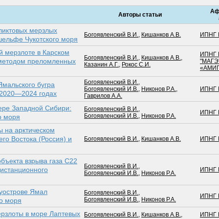
Аф
Авторы статьи
ликтовых мерзлых
Богоявленский В.И.
,
Кишанков А.В.
ИПНГ 
 шельфе Чукотского моря
й мерзлоте в Карском
ИПНГ 
Богоявленский В.И.
,
Кишанков А.В.
,
 методом преломленных
"МАГЭ
Казанин А.Г.
,
Рокос С.И.
«АМИ
Богоявленский В.И.
,
Ямальского бугра
Богоявленский И.В.
,
Никонов Р.А.
,
ИПНГ 
 2020—2024 годах
Гаврилов А.А.
ере Западной Сибири:
Богоявленский В.И.
,
ИПНГ 
Богоявленский И.В.
,
Никонов Р.А.
о моря
 на арктическом
го Востока (Россия) и
Богоявленский В.И.
,
Кишанков А.В.
ИПНГ 
бъекта взрыва газа С22
Богоявленский В.И.
,
дистанционного
ИПНГ 
Богоявленский И.В.
,
Никонов Р.А.
луострове Ямал
Богоявленский В.И.
,
ИПНГ 
Богоявленский И.В.
,
Никонов Р.А.
о моря
ерзлоты в море Лаптевых
Богоявленский В.И.
,
Кишанков А.В.
,
ИПНГ 