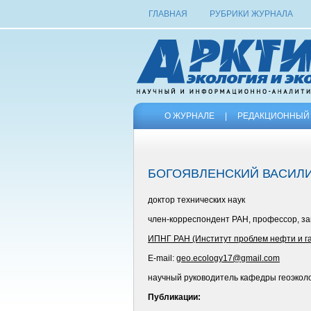
ГЛАВНАЯ
РУБРИКИ ЖУРНАЛА
О ЖУРНАЛЕ
|
РЕДАКЦИОННЫЙ 
БОГОЯВЛЕНСКИЙ ВАСИЛ
доктор технических наук
член-корреспондент РАН, профессор, з
ИПНГ РАН (Институт проблем нефти и га
E-mail:
geo.ecology17@gmail.com
научный руководитель кафедры геоэколо
Публикации: