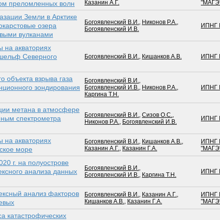
Казанин А.Г.
"МАГЭ
ом преломленных волн
азации Земли в Арктике
Богоявленский В.И.
,
Никонов Р.А.
,
окарстовые озера
ИПНГ 
Богоявленский И.В.
евыми вулканами
 на акваториях
 шельф Северного
Богоявленский В.И.
,
Кишанков А.В.
ИПНГ 
о объекта взрыва газа
Богоявленский В.И.
,
нционного зондирования
Богоявленский И.В.
,
Никонов Р.А.
,
ИПНГ 
Каргина Т.Н.
ции метана в атмосфере
Богоявленский В.И.
,
Сизов О.С.
,
нным спектрометра
ИПНГ 
Никонов Р.А.
,
Богоявленский И.В.
 на акваториях
Богоявленский В.И.
,
Кишанков А.В.
,
ИПНГ 
Казанин А.Г.
,
Казанин Г.А.
"МАГЭ
ское море
20 г. на полуострове
Богоявленский В.И.
,
ексного анализа данных
ИПНГ 
Богоявленский И.В.
,
Каргина Т.Н.
лексный анализ факторов
Богоявленский В.И.
,
Казанин А.Г.
,
ИПНГ 
Кишанков А.В.
,
Казанин Г.А.
"МАГЭ
евых
са катастрофических