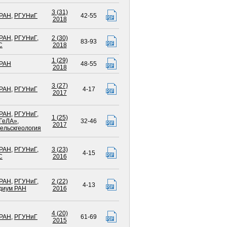
3 (31)
РАН
,
РГУНиГ
42-55
2018
РАН
,
РГУНиГ
,
2 (30)
83-93
С
2018
1 (29)
РАН
48-55
2018
3 (27)
РАН
,
РГУНиГ
4-17
2017
РАН
,
РГУНиГ
,
1 (25)
ГеЛА»
,
32-46
2017
ельскгеология
РАН
,
РГУНиГ
,
3 (23)
4-15
С
2016
РАН
,
РГУНиГ
,
2 (22)
4-13
диум РАН
2016
4 (20)
РАН
,
РГУНиГ
61-69
2015