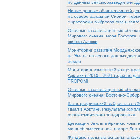
по данным сейсморазведки метод
Новые данные об интенсивной дег
на севере Западной Сибири: терм
с кратерами выбросов газа и гряз
Опасные газонасыщенные объекты
Мирового океана: море Бофорта,
склона Аляски
Мониторинг развития Мордыяхског
на Ямале на основе данных диста
Земли
Мониторинг изменений концентра
Арктики в 2019—2021 годах по да
TROPOMI
Опасные газонасыщенные объекты
Мирового океана: Восточно-Сибир
Катастрофический выброс газа в 20
Ямал в Арктике. Результаты компл
аэрокосмического зондирования
Дегазация Земли в Арктике: комп
мощной эмиссии газа в море Лапт
Фундаментальные аспекты генези