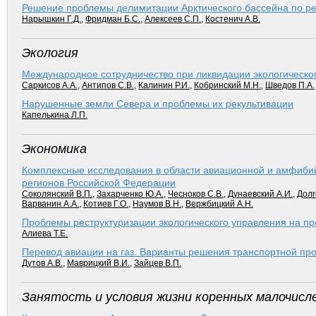
Решение проблемы делимитации Арктического бассейна по ре
Нарышкин Г.Д.
,
Фридман Б.С.
,
Алексеев С.П.
,
Костенич А.В.
Экология
Международное сотрудничество при ликвидации экологическог
Саркисов А.А.
,
Антипов С.В.
,
Калинин Р.И.
,
Кобринский М.Н.
,
Шведов П.А.
Нарушенные земли Севера и проблемы их рекультивации
Капелькина Л.П.
Экономика
Комплексные исследования в области авиационной и амфиби
регионов Российской Федерации
Соколянский В.П.
,
Захарченко Ю.А.
,
Чесноков С.В.
,
Дунаевский А.И.
,
Долг
Варванин А.А.
,
Котиев Г.О.
,
Наумов В.Н.
,
Вержбицкий А.Н.
Проблемы реструктуризации экологического управления на п
Алиева Т.Е.
Перевод авиации на газ. Варианты решения транспортной про
Дутов А.В.
,
Маврицкий В.И.
,
Зайцев В.П.
Занятость и условия жизни коренных малочисл