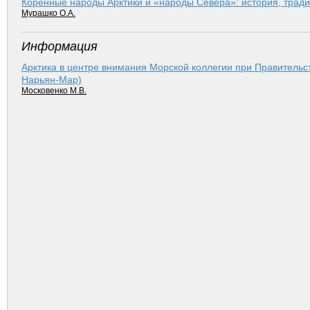
Коренные народы Арктики и «народы Севера»: история, трад
Мурашко О.А.
Информация
Арктика в центре внимания Морской коллегии при Правительст
Нарьян-Мар)
Московенко М.В.