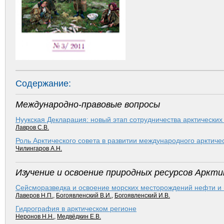
Содержание:
Международно-правовые вопросы
Нуукская Декларация: новый этап сотрудничества арктических
Лавров С.В.
Роль Арктического совета в развитии международного арктиче
Чилингаров А.Н.
Изучение и освоение природных ресурсов Аркти
Сейсморазведка и освоение морских месторождений нефти и 
Лаверов Н.П.
,
Богоявленский В.И.
,
Богоявленский И.В.
Гидрография в арктическом регионе
Неронов Н.Н.
,
Медвёдкин Е.В.