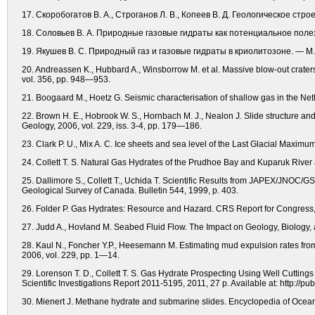
17. Скоробогатов В. А., Строганов Л. В., Копеев В. Д. Геологическое с
18. Соловьев В. А. Природные газовые гидраты как потенциальное полезн
19. Якушев В. С. Природный газ и газовые гидраты в криолитозоне. — М.
20. Andreassen K., Hubbard A., Winsborrow M. et al. Massive blow-out craters
vol. 356, pp. 948—953.
21. Boogaard M., Hoetz G. Seismic characterisation of shallow gas in the Ne
22. Brown H. E., Hobrook W. S., Hornbach M. J., Nealon J. Slide structure and
Geology, 2006, vol. 229, iss. 3-4, pp. 179—186.
23. Clark P. U., Mix A. C. Ice sheets and sea level of the Last Glacial Maxim
24. Collett T. S. Natural Gas Hydrates of the Prudhoe Bay and Kuparuk River
25. Dallimore S., Collett T., Uchida T. Scientific Results from JAPEX/JNOC/
Geological Survey of Canada. Bulletin 544, 1999, p. 403.
26. Folder P. Gas Hydrates: Resource and Hazard. CRS Report for Congress, 
27. Judd A., Hovland M. Seabed Fluid Flow. The Impact on Geology, Biology,
28. Kaul N., Foncher Y.P., Heesemann M. Estimating mud expulsion rates f
2006, vol. 229, pp. 1—14.
29. Lorenson T. D., Collett T. S. Gas Hydrate Prospecting Using Well Cuttin
Scientific Investigations Report 2011-5195, 2011, 27 p. Available at: http://pu
30. Mienert J. Methane hydrate and submarine slides. Encyclopedia of Ocean