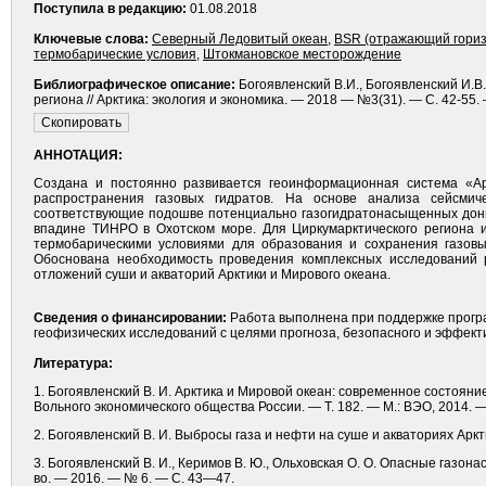
Поступила в редакцию:
01.08.2018
Ключевые слова:
Северный Ледовитый океан
,
BSR (отражающий гориз
термобарические условия
,
Штокмановское месторождение
Библиографическое описание:
Богоявленский В.И., Богоявленский И.В
региона // Арктика: экология и экономика. — 2018 — №3(31). — С. 42-55.
АННОТАЦИЯ:
Создана и постоянно развивается геоинформационная система «А
распространения газовых гидратов. На основе анализа сейсми
соответствующие подошве потенциально газогидратонасыщенных донны
впадине ТИНРО в Охотском море. Для Циркумарктического региона 
термобарическими условиями для образования и сохранения газовы
Обоснована необходимость проведения комплексных исследований р
отложений суши и акваторий Арктики и Мирового океана.
Сведения о финансировании:
Работа выполнена при поддержке прогр
геофизических исследований с целями прогноза, безопасного и эффекти
Литература:
1. Богоявленский В. И. Арктика и Мировой океан: современное состоян
Вольного экономического общества России. — Т. 182. — М.: ВЭО, 2014. 
2. Богоявленский В. И. Выбросы газа и нефти на суше и акваториях Аркт
3. Богоявленский В. И., Керимов В. Ю., Ольховская О. О. Опасные газо
во. — 2016. — № 6. — С. 43—47.