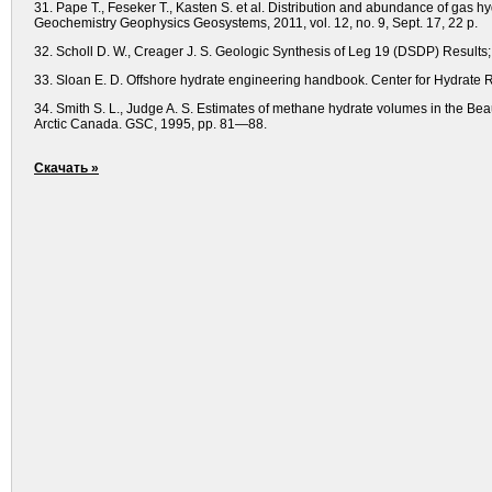
31. Pape T., Feseker T., Kasten S. et al. Distribution and abundance of gas
Geochemistry Geophysics Geosystems, 2011, vol. 12, no. 9, Sept. 17, 22 p.
32. Scholl D. W., Creager J. S. Geologic Synthesis of Leg 19 (DSDP) Results
33. Sloan E. D. Offshore hydrate engineering handbook. Center for Hydrate 
34. Smith S. L., Judge A. S. Estimates of methane hydrate volumes in the Bea
Arctic Canada. GSC, 1995, pp. 81—88.
Скачать »