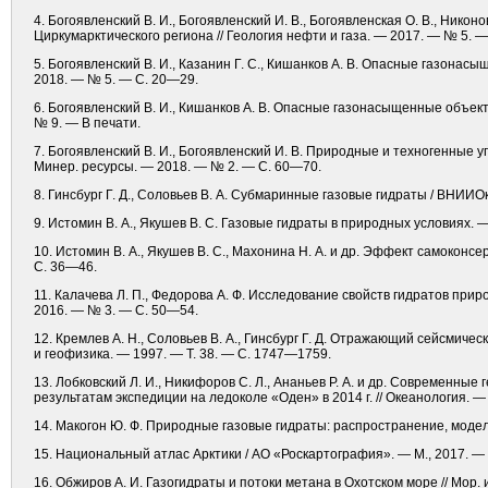
4. Богоявленский В. И., Богоявленский И. В., Богоявленская О. В., Ни
Циркумарктического региона // Геология нефти и газа. — 2017. — № 5. —
5. Богоявленский В. И., Казанин Г. С., Кишанков А. В. Опасные газона
2018. — № 5. — С. 20—29.
6. Богоявленский В. И., Кишанков А. В. Опасные газонасыщенные объект
№ 9. — В печати.
7. Богоявленский В. И., Богоявленский И. В. Природные и техногенные у
Минер. ресурсы. — 2018. — № 2. — С. 60—70.
8. Гинсбург Г. Д., Соловьев В. А. Субмаринные газовые гидраты / ВНИИО
9. Истомин В. А., Якушев В. С. Газовые гидраты в природных условиях. —
10. Истомин В. А., Якушев В. С., Махонина Н. А. и др. Эффект самоконс
С. 36—46.
11. Калачева Л. П., Федорова А. Ф. Исследование свойств гидратов прир
2016. — № 3. — С. 50—54.
12. Кремлев А. Н., Соловьев В. А., Гинсбург Г. Д. Отражающий сейсмиче
и геофизика. — 1997. — Т. 38. — С. 1747—1759.
13. Лобковский Л. И., Никифоров С. Л., Ананьев Р. А. и др. Современн
результатам экспедиции на ледоколе «Оден» в 2014 г. // Океанология. —
14. Макогон Ю. Ф. Природные газовые гидраты: распространение, модели 
15. Национальный атлас Арктики / АО «Роскартография». — М., 2017. — 
16. Обжиров А. И. Газогидраты и потоки метана в Охотском море // Мор