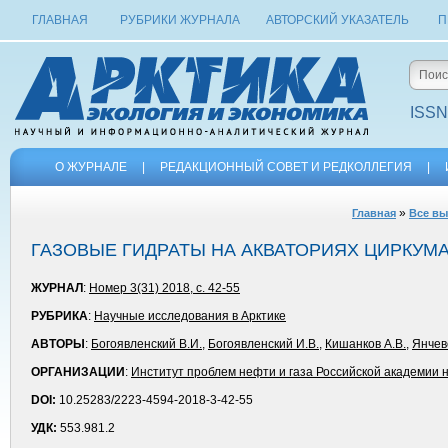
ГЛАВНАЯ
РУБРИКИ ЖУРНАЛА
АВТОРСКИЙ УКАЗАТЕЛЬ
П
ISSN
О ЖУРНАЛЕ
|
РЕДАКЦИОННЫЙ СОВЕТ И РЕДКОЛЛЕГИЯ
|
»
Главная
Все вы
ГАЗОВЫЕ ГИДРАТЫ НА АКВАТОРИЯХ ЦИРКУМ
ЖУРНАЛ
:
Номер 3(31) 2018, с. 42-55
РУБРИКА
:
Научные исследования в Арктике
АВТОРЫ
:
Богоявленский В.И.
,
Богоявленский И.В.
,
Кишанков А.В.
,
Янчев
ОРГАНИЗАЦИИ
:
Институт проблем нефти и газа Российской академии 
DOI:
10.25283/2223-4594-2018-3-42-55
УДК:
553.981.2