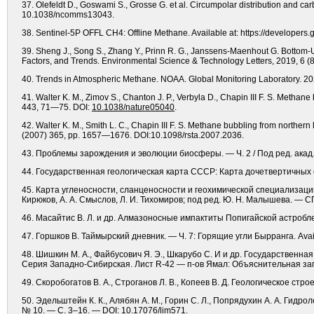
37. Olefeldt D., Goswami S., Grosse G. et al. Circumpolar distribution and c
10.1038/ncomms13043.
38. Sentinel-5P OFFL CH4: Offline Methane. Available at: https://devel
39. Sheng J., Song S., Zhang Y., Prinn R. G., Janssens-Maenhout G. Bottom-
Factors, and Trends. Environmental Science & Technology Letters, 2019, 6 (
40. Trends in Atmospheric Methane. NOAA. Global Monitoring Laboratory. 202
41. Walter K. M., Zimov S., Chanton J. P., Verbyla D., Chapin III F. S. Metha
443, 71—75. DOI:
10.1038/nature05040
.
42. Walter K. M., Smith L. C., Chapin III F. S. Methane bubbling from northern
(2007) 365, pp. 1657—1676. DOI:10.1098/rsta.2007.2036.
43. Проблемы зарождения и эволюции биосферы. — Ч. 2 / Под ред. акад.
44. Государственная геологическая карта СССР: Карта дочетвертичных о
45. Карта угленосности, сланценосности и геохимической специализации у
Кирюков, А. А. Смыслов, Л. И. Тихомиров; под ред. Ю. Н. Малышева. — С
46. Масайтис В. Л. и др. Алмазоносные импактиты Попигайской астробл
47. Горшков В. Таймырский дневник. — Ч. 7: Горящие угли Бырранга. Availabl
48. Шишкин М. А., Файбусович Я. Э., Шкарубо С. И и др. Государственна
Серия Западно-Сибирская. Лист R-42 — п-ов Ямал: Объяснительная зап
49. Скоробогатов В. А., Строганов Л. В., Копеев В. Д. Геологическое с
50. Эдельштейн К. К., Алябян А. М., Горин С. Л., Попрядухин А. А. Гид
№ 10. — С. 3–16. — DOI: 10.17076/lim571.