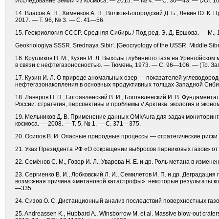
Исследование Земли из космоса. — 2015. — № 4. — С. 30—43. — DOI: 
14. Власов А. Н., Хименков А. Н., Волков-Богородский Д. Б., Левин Ю. К
2017. — Т. 96, № 3. — С. 41—56.
15. Геокриология СССР. Средняя Сибирь / Под ред. Э. Д. Ершова. — М., 
Geokriologiya SSSR. Srednaya Sibir’. [Geocryology of the USSR. Middle Siber
16. Кругликов Н. М., Кузин И. Л. Выходы глубинного газа на Уренгойск
в связи с нефтегазоносностью. — Тюмень, 1973. — С. 96—106. — (Тр. З
17. Кузин И. Л. О природе аномальных озер — показателей углеводород
нефтегазонакопления в основных продуктивных толщах Западной Сиби
18. Лаверов Н. П., Богоявленский В. И., Богоявленский И. В. Фундамен
России: стратегия, перспективы и проблемы // Арктика: экология и эконо
19. Мельников Д. В. Применение данных OMI/Aura для задач мониторинг
космоса. — 2008. — Т. 5, № 1. — С. 371—375.
20. Осипов В. И. Опасные природные процессы — стратегические риски Р
21. Указ Президента РФ «О сокращении выбросов парниковых газов» от 30
22. Семёнов С. М., Говор И. Л., Уварова Н. Е. и др. Роль метана в измене
23. Сергиенко В. И., Лобковский Л. И., Семилетов И. П. и др. Деграда
возможная причина «метановой катастрофы»: некоторые результаты компл
—335.
24. Сизов О. С. Дистанционный анализ последствий поверхностных газ
25. Andreassen K., Hubbard A., Winsborrow M. et al. Massive blow-out craters