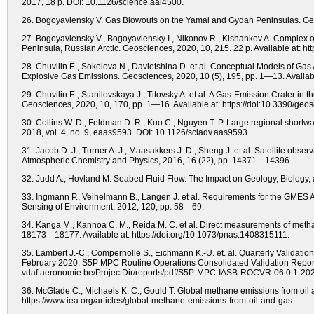
2017, 18 p. DOI: 10.1126/science.aal4500.
26. Bogoyavlensky V. Gas Blowouts on the Yamal and Gydan Peninsulas. GeoEx
27. Bogoyavlensky V., Bogoyavlensky I., Nikonov R., Kishankov A. Complex 
Peninsula, Russian Arctic. Geosciences, 2020, 10, 215. 22 p. Available at: 
28. Chuvilin E., Sokolova N., Davletshina D. et al. Conceptual Models of Gas
Explosive Gas Emissions. Geosciences, 2020, 10 (5), 195, pp. 1—13. Availab
29. Chuvilin E., Stanilovskaya J., Titovsky A. et al. A Gas-Emission Crater in
Geosciences, 2020, 10, 170, pp. 1—16. Available at: https://doi:10.3390/ge
30. Collins W. D., Feldman D. R., Kuo С., Nguyen Т. Р. Large regional shor
2018, vol. 4, no. 9, eaas9593. DOI: 10.1126/sciadv.aas9593.
31. Jacob D. J., Turner A. J., Maasakkers J. D., Sheng J. et al. Satellite obs
Atmospheric Chemistry and Physics, 2016, 16 (22), pp. 14371—14396.
32. Judd A., Hovland M. Seabed Fluid Flow. The Impact on Geology, Biology,
33. Ingmann P., Veihelmann B., Langen J. et al. Requirements for the GMES
Sensing of Environment, 2012, 120, pp. 58—69.
34. Kanga M., Kannoa C. M., Reida M. C. et al. Direct measurements of meth
18173—18177. Available at: https://doi.org/10.1073/pnas.1408315111.
35. Lambert J.-C., Compernolle S., Eichmann K.-U. et. al. Quarterly Validati
February 2020. S5P MPC Routine Operations Consolidated Validation Report se
vdaf.aeronomie.be/ProjectDir/reports/pdf/S5P-MPC-IASB-ROCVR-06.0.1-20
36. McGlade C., Michaels K. C., Gould T. Global methane emissions from oil a
https://www.iea.org/articles/global-methane-emissions-from-oil-and-gas.