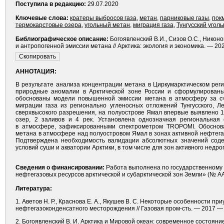
Поступила в редакцию:
29.07.2020
Ключевые слова:
кратеры выбросов газа
,
метан
,
парниковые газы
,
пок
термокарстовые озера
,
угольный метан
,
миграция газа
,
Тунгусский угол
Библиографическое описание:
Богоявленский В.И., Сизов О.С., Никоно
и антропогенной эмиссии метана // Арктика: экология и экономика. — 20
АННОТАЦИЯ:
В результате анализа концентрации метана в Циркумарктическом рег
природные аномалии в Арктической зоне России и сформулирован
обоснованы модели повышенной эмиссии метана в атмосферу за сче
миграции газа из регионально угленосных отложений Тунгусского, 
сверхвысокого разрешения, на полуострове Ямал впервые выявлено 1
озер, 2 заливов и 4 рек. Установлена однозначная региональна
в атмосфере, зафиксированными спектрометром TROPOMI. Обоснов
метана в атмосфере над полуостровом Ямал в зонах активной нефтега
Подтверждена необходимость валидации абсолютных значений со
условий суши и акватории Арктики, в том числе для зон активного недр
Сведения о финансировании:
Работа выполнена по государственному
нефтегазовых ресурсов арк­тической и субарктической зон Земли» (№ 
Литература:
1. Аветов Н. Р., Краснова Е. А., Якушев В. С. Некоторые особенности 
нефтегазоконденсатного месторождения // Газовая пром-сть. — 2017 —
2. Богоявленский В. И. Арктика и Мировой океан: современное состояни