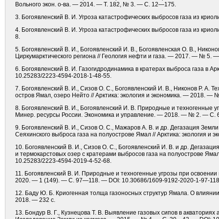
Вольного экон. о-ва. — 2014. — Т. 182, № 3. — С. 12—175.
3. Богоявленский В. И. Угроза катастрофических выбросов газа из крио
4. Богоявленский В. И. Угроза катастрофических выбросов газа из криол
8.
5. Богоявленский В. И., Богоявленский И. В., Богоявленская О. В., Ни
Циркумарктического региона // Геология нефти и газа. — 2017. — № 5. —
6. Богоявленский В. И. Газогидродинамика в кратерах выброса газа в Арк
10.25283/2223-4594-2018-1-48-55.
7. Богоявленский В. И., Сизов О. С., Богоявленский И. В., Никонов Р. А
остров Ямал, озеро Нейто // Арктика: экология и экономика. — 2018. — 
8. Богоявленский В. И., Богоявленский И. В. Природные и техногенные у
Минер. ресурсы России. Экономика и управление. — 2018. — № 2. — С.
9. Богоявленский В. И., Сизов О. С., Мажаров А. В. и др. Дегазация Зе
Сеяхинского выброса газа на полуострове Ямал // Арктика: экология и э
10. Богоявленский В. И., Сизов О. С., Богоявленский И. В. и др. Дегаз
и термокарстовых озер с кратерами выбросов газа на полуострове Ямал /
10.25283/2223-4594-2019-4-52-68.
11. Богоявленский В. И. Природные и техногенные угрозы при освоении
2020. — 1 (149). — С. 97—118. — DOI: 10.30686/1609-9192-2020-1-97-118
12. Баду Ю. Б. Криогенная толща газоносных структур Ямала. О влияни
2018. — 232 с.
13. Бондур В. Г., Кузнецова Т. В. Выявление газовых сипов в акватория