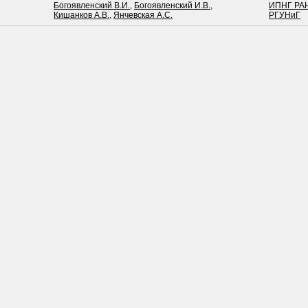
Богоявленский В.И.
,
Богоявленский И.В.
,
ИПНГ РА
Кишанков А.В.
,
Янчевская А.С.
РГУНиГ