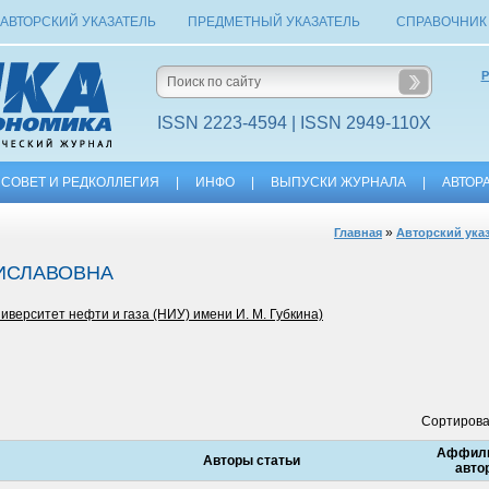
АВТОРСКИЙ УКАЗАТЕЛЬ
ПРЕДМЕТНЫЙ УКАЗАТЕЛЬ
СПРАВОЧНИК
Р
ISSN 2223-4594 | ISSN 2949-110X
СОВЕТ И РЕДКОЛЛЕГИЯ
|
ИНФО
|
ВЫПУСКИ ЖУРНАЛА
|
АВТОР
»
Главная
Авторский ука
ИСЛАВОВНА
верситет нефти и газа (НИУ) имени И. М. Губкина)
Сортирова
Аффил
Авторы статьи
авто