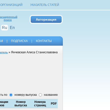
 ОРГАНИЗАЦИЙ
УКАЗАТЕЛЬ СТАТЕЙ
асширенный
поиск
Ru
En
АМ
|
ПОДПИСКА
|
КОНТАКТЫ
» Янчевская Алиса Станиславовна
затель
ть по
номеру выпуска
названию
иации
Номер
Номера
PDF
ров
выпуска
страниц