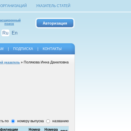
 ОРГАНИЗАЦИЙ
УКАЗАТЕЛЬ СТАТЕЙ
асширенный
поиск
Ru
En
АМ
|
ПОДПИСКА
|
КОНТАКТЫ
» Полякова Инна Даниловна
ий указатель
ть по
номеру выпуска
названию
филиации
Номер
Номера