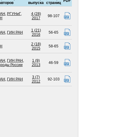
PDF
авторов
выпуска
страниц
РАН
,
РГУНиГ
,
4 (28)
98-107
АН
2017
1 (21)
РАН
,
ГИН РАН
56-65
2016
2 (18)
АН
58-65
2015
РАН
,
ГИН РАН
,
1 (9)
46-59
роды России
2013
3 (7)
РАН
,
ГИН РАН
92-103
2012