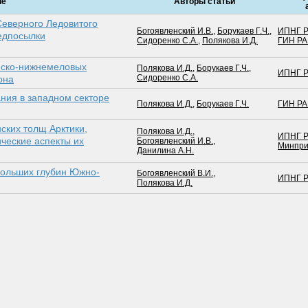
ие
Авторы статьи
Северного Ледовитого
Богоявленский И.В.
,
Борукаев Г.Ч.
,
ИПНГ 
едпосылки
Сидоренко С.А.
,
Полякова И.Д.
ГИН Р
йско-нижнемеловых
Полякова И.Д.
,
Борукаев Г.Ч.
,
ИПНГ 
Сидоренко С.А.
она
ния в западном секторе
Полякова И.Д.
,
Борукаев Г.Ч.
ГИН Р
ских толщ Арктики,
Полякова И.Д.
,
ИПНГ 
ческие аспекты их
Богоявленский И.В.
,
Минпри
Данилина А.Н.
больших глубин Южно-
Богоявленский В.И.
,
ИПНГ 
Полякова И.Д.