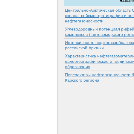
Назван
Центрально-Арктическая область 
океана: сейсмостратиграфия и пр
нефтегазоносности
Углеводородный потенциал рифе
комплексов Лаптевоморского реги
Интенсивность нефтегазообразова
российской Арктики
Характеристика нефтегазоматерин
палеогеографические и геодинами
образования
Перспективы нефтегазоносности 
Карского региона