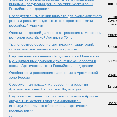
рыбными ресурсами регионов Арктической зоны
Торце
Российской Федерации
Последствия изменений климата для экономического
Ворон
роста и развития отдельных секторов экономики
Семик
Елисе
российской Арктики
Оценки тенденций дальнего загрязнения атмосферы
Макоск
регионов российской Арктики в ХХI в.
Транспортное освоение арктических территорий:
Ворон
стратегические задачи и анализ рисков
Перспективы включения Лешуконского и Пинежского
муниципальных районов Архангельской области в
Алсуф
состав Арктической зоны Российской Федерации
Особенности расселения населения в Арктической
Фаузе
зоне России
Современная парадигма освоения и развития
Татарк
Арктической зоны Российской Федерации
Научный компонент российской политики в Арктике:
актуальные аспекты программирования и
Павле
институционального обеспечения арктических
исследований