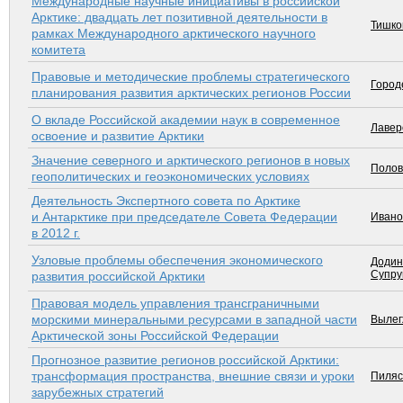
Международные научные инициативы в российской
Арктике: двадцать лет позитивной деятельности в
Тишков
рамках Международного арктического научного
комитета
Правовые и методические проблемы стратегического
Город
планирования развития арктических регионов России
О вкладе Российской академии наук в современное
Лавер
освоение и развитие Арктики
Значение северного и арктического регионов в новых
Полов
геополитических и геоэкономических условиях
Деятельность Экспертного совета по Арктике
и Антарктике при председателе Совета Федерации
Иванов
в 2012 г.
Узловые проблемы обеспечения экономического
Додин
Супру
развития российской Арктики
Правовая модель управления трансграничными
морскими минеральными ресурсами в западной части
Вылег
Арктической зоны Российской Федерации
Прогнозное развитие регионов российской Арктики:
трансформация пространства, внешние связи и уроки
Пиляс
зарубежных стратегий