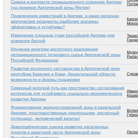
Севера в контексте промышленного освоения Арктики
Потра
(на примере Арктической зоны Якутии)
Привлечение инвестиций в Арктике: в каких регионах
Карги
арк­тические резиденты наиболее значимы,
Морош
эффективны и устойчивы?
Изменение площади суши российской Арк­тики для
Тишков
Гнеден
освоения биотой
Изучение кинетики кислотного разложения
Мудру
нетрадиционного титанового сырья Арктической зоны
Рыбал
Российской Федерации
Развитие молочного скотоводства в Арктической зоне
республик Карелия и Коми, Архангельской области:
Суров
возможности и формы поддержки
Северный морской путь как пространство согласования
Ивано
интересов для устойчивого социально-экономического
Кошка
развития Арк­тики
Формирование экоиндустриальной зоны в карельской
Волков
Арк­тике: пространственные предпосылки, ресурсный
Губино
потенциал, человеческий капитал
Демографическая оценка развития населенных
пунктов в азиатской части Арктической зоны
Петро
Российской Федерации