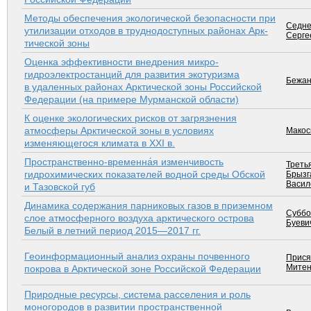
Методы обеспечения экологической безопасности при
Седне
утилизации отходов в труднодоступных районах Арк­
Серге
тической зоны
Оценка эффективности внедрения микро-
гидроэлектростанций для развития экотуризма
Бежан
в удаленных районах Арктической зоны Российской
Федерации (на примере Мурманской области)
К оценке экологических рисков от загрязнения
атмосферы Арк­тической зоны в условиях
Макоск
изменяющегося климата в ХХI в.
Пространственно-временна́я изменчивость
Третья
гидрохимических показателей водной среды Обской
Брызг
Васил
и Тазовской губ
Динамика содержания парниковых газов в приземном
Суббо
слое атмосферного воздуха арк­тического острова
Буевич
Белый в летний период 2015—2017 гг.
Геоинформационный анализ охраны почвенного
Прися
Митенк
покрова в Арктической зоне Российской Федерации
Природные ресурсы, система расселения и роль
моногородов в развитии пространственной