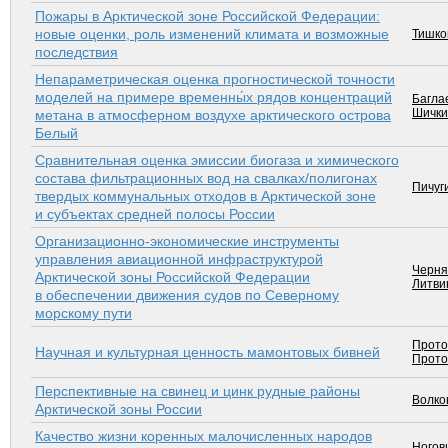
Пожары в Арктической зоне Российской Федерации:
новые оценки, роль изменений климата и возможные
Тишков
последствия
Непараметрическая оценка прогностической точности
моделей на примере временны́х рядов концентраций
Багла
Шички
метана в атмосферном воздухе арк­тического острова
Белый
Сравнительная оценка эмиссии биогаза и химического
состава фильтрационных вод на свалках/полигонах
Пичуги
твердых коммунальных отходов в Арктической зоне
и субъектах средней полосы России
Организационно-экономические инструменты
управления авиационной инфраструктурой
Черняк
Арктической зоны Российской Федерации
Литви
в обеспечении движения судов по Северному
морскому пути
Прото
Научная и культурная ценность мамонтовых бив­ней
Прото
Перспективные на свинец и цинк рудные районы
Волков
Арктической зоны России
Качество жизни коренных малочисленных народов
Ногови