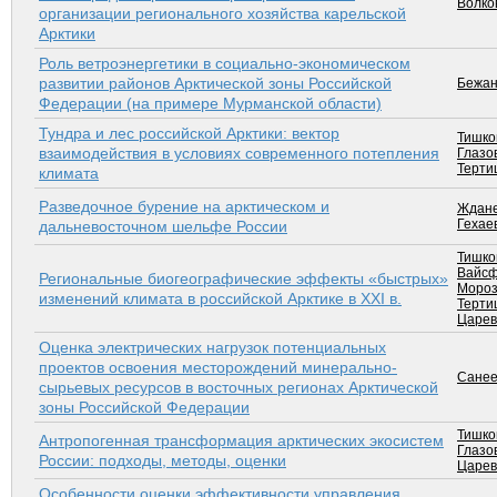
Волков
организации регионального хозяйства карельской
Арктики
Роль ветроэнергетики в социально-экономическом
развитии районов Арктической зоны Российской
Бежан
Федерации (на примере Мурманской области)
Тундра и лес российской Арктики: вектор
Тишков
взаимодействия в условиях современного потепления
Глазо
Тертиц
климата
Разведочное бурение на арктическом и
Ждане
Гехаев
дальневосточном шельфе России
Тишков
Вайсф
Региональные биогеографические эффекты «быстрых»
Мороз
изменений климата в российской Арктике в ХХI в.
Тертиц
Царев
Оценка электрических нагрузок потенциальных
проектов освоения месторождений минерально-
Санеев
сырьевых ресурсов в восточных регионах Арктической
зоны Российской Федерации
Тишков
Антропогенная трансформация арктических экосистем
Глазо
России: подходы, методы, оценки
Царев
Особенности оценки эффективности управления