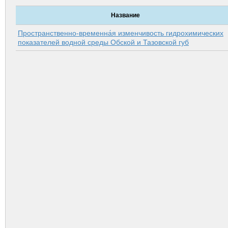
Название
Пространственно-временна́я изменчивость гидрохимических
показателей водной среды Обской и Тазовской губ