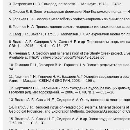
3. Петровская Н. В. Самородное золото. — М.: Наука, 1973. — 348 c.
4. Фирсов Л. В. Золото-кварцевая формация Яно-Колымского пояса. — Но
5. Горячев Н. А. Геология мезозойских золото-кварцевых жильных пояс
6. Горячев Н. А. Происхождение золото-кварцевых жильных поясов сев
7. Lang J. R., Baker T., Hart C. J.,
Mortensen
J. K. An exploration model for in
8. Волков А. В., Сидоров А. А., Савва Н. Е. и др. Перспективы открыти
СВНЦ. — 2015. — № 4. — С. 16—27.
9. Freeman C. J. Geology and mineralization of the Shorty Creek project, Liv
Available at: http://trivalleycorp.com/docs/NI%2043-101es.pdf.
10. Гамянин Г. Н., Гончаров В. И., Горячев Н. А. Золото-редкометалльно
94.
11. Гамянин Г. Н., Горячев Н. А., Бахарев А. Г. Условия зарождения и 
Азии. — Магадан: СВКНИИ ДВО РАН, 2003. — 196 с.
12. Бортников Н. С. Геохимия и происхождение рудообразующих флюидов
Геология руд. месторождений. — 2006. —Т. 48, № 1. — С. 1—26.
13. Волков А. В., Савва Н. Е., Сидоров А. А. О плутоногенных месторожд
14. Hart C. J. R. Reduced intrusion-related gold systems. Mineral deposits of
Geological Provinces, and Exploration Methods. Geological Association of Ca
15. Волков А. В., Савва Н. Е., Сидоров А. А. и др. Золоторудное местор
Т. 53, № 1. — С. 3—31.