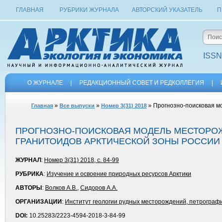
ГЛАВНАЯ
РУБРИКИ ЖУРНАЛА
АВТОРСКИЙ УКАЗАТЕЛЬ
П
ISSN
О ЖУРНАЛЕ
|
РЕДАКЦИОННЫЙ СОВЕТ И РЕДКОЛЛЕГИЯ
|
»
»
» Прогнозно-поисковая м
Главная
Все выпуски
Номер 3(31) 2018
ПРОГНОЗНО-ПОИСКОВАЯ МОДЕЛЬ МЕСТОРОЖ
ГРАНИТОИДОВ АРКТИЧЕСКОЙ ЗОНЫ РОССИИ
ЖУРНАЛ
:
Номер 3(31) 2018, с. 84-99
РУБРИКА
:
Изучение и освоение природных ресурсов Арктики
АВТОРЫ
:
Волков А.В.
,
Сидоров А.А.
ОРГАНИЗАЦИИ
:
Институт геологии рудных месторождений, петрограф
DOI:
10.25283/2223-4594-2018-3-84-99