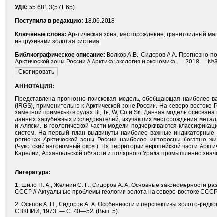
УДК:
55.681.3(571.65)
Поступила в редакцию:
18.06.2018
Ключевые слова:
Арктическая зона
,
месторождение
,
гранитоидный ма
интрузивами золотая система
Библиографическое описание:
Волков А.В., Сидоров А.А. Прогнозно-
Арктической зоны России // Арктика: экология и экономика. — 2018 — №3
АННОТАЦИЯ:
Представлена прогнозно-поисковая модель, обобщающая наиболее ва
(IRGS), применительно к Арктической зоне России. На северо-восток
заметной примесью в рудах Bi, Te, W, Co и Sn. Данная модель основана
данных зарубежных исследователей, изучавших месторождения металл
и Аляски. В геологической части модели подчеркиваются классифика
систем. На первый план выдвинуты наиболее важные индикаторные 
регионах Арктической зоны России наиболее интересны богатые жи
(Чукотский автономный округ). На территории европейской части Аркт
Карелии, Архангельской области и полярного Урала промышленно знач
Литература:
1. Шило Н. А., Желнин С. Г., Сидоров А. А. Основные закономерности 
СССР // Актуальные проблемы геологии золота на северо-востоке СССР
2. Осипов А. П., Сидоров А. А. Особенности и перспективы золото-ред
СВКНИИ, 1973. — С. 40—52. (Вып. 5).