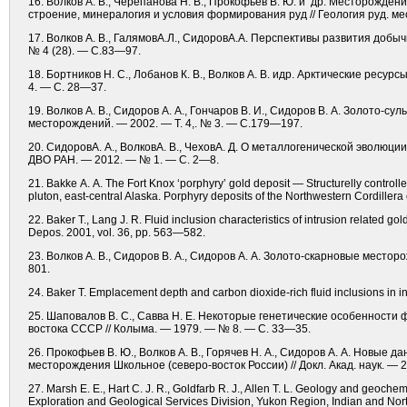
16. Волков А. В., Черепанова Н. В., Прокофьев В. Ю. и др. Месторожден
строение, минералогия и условия формирования руд // Геология руд. ме
17. Волков А. В., ГалямовА.Л., СидоровА.А. Перспективы развития добыч
№ 4 (28). — С.83—97.
18. Бортников Н. С., Лобанов К. В., Волков А. В. идр. Арктические ресурс
4. — С. 28—37.
19. Волков А. В., Сидоров А. А., Гончаров В. И., Сидоров В. А. Золото-
месторождений. — 2002. — Т. 4,. № 3. — С.179—197.
20. СидоровА. А., ВолковА. В., ЧеховА. Д. О металлогенической эволю
ДВО РАН. — 2012. — № 1. — С. 2—8.
21. Bakke A. A. The Fort Knox ‘porphyry’ gold deposit — Structurelly control
pluton, east-central Alaska. Porphyry deposits of the Northwestern Cordillera 
22. Baker T., Lang J. R. Fluid inclusion characteristics of intrusion related 
Depos. 2001, vol. 36, pp. 563—582.
23. Волков А. В., Сидоров В. А., Сидоров А. А. Золото-скарновые месторо
801.
24. Baker T. Emplacement depth and carbon dioxide-rich fluid inclusions in i
25. Шаповалов В. С., Савва Н. Е. Некоторые генетические особенност
востока СССР // Колыма. — 1979. — № 8. — С. 33—35.
26. Прокофьев В. Ю., Волков А. В., Горячев Н. А., Сидоров А. А. Нов
месторождения Школьное (северо-восток России) // Докл. Акад. наук. — 
27. Marsh E. E., Hart C. J. R., Goldfarb R. J., Allen T. L. Geology and geoche
Exploration and Geological Services Division, Yukon Region, Indian and No