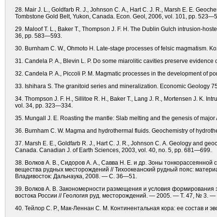
28. Mair J. L., Goldfarb R. J., Johnson C. A., Hart C. J. R., Marsh E. E. Geoc
Tombstone Gold Belt, Yukon, Canada. Econ. Geol, 2006, vol. 101, pp. 523—
29. Maloof T. L., Baker T., Thompson J. F. H. The Dublin Gulch intrusion-hos
36, pp. 583—593.
30. Burnham C. W., Ohmoto H. Late-stage processes of felsic magmatism. Koz
31. Candela P. A., Blevin L. P. Do some miarolitic cavities preserve eviden
32. Candela P. A., Piccoli P. M. Magmatic processes in the development of 
33. Ishihara S. The granitoid series and mineralization. Economic Geology 
34. Thompson J. F. H., Sillitoe R. H., Baker T., Lang J. R., Mortensen J. K. In
vol. 34, pp. 323—334.
35. Mungall J. E. Roasting the mantle: Slab melting and the genesis of major
36. Burnham C. W. Magma and hydrothermal fluids. Geochemistry of hydrothe
37. Marsh E. E., Goldfarb R. J., Hart C. J. R., Johnson C. A. Geology and geo
Canada. Canadian J. of Earth Sciences, 2003, vol. 40, no. 5, pp. 681—699.
38. Волков А. В., Сидоров А. А., Савва Н. Е. и др. Зоны тонкорассеян
вещества рудных месторождений // Тихоокеанский рудный пояс: материалы
Владивосток: Дальнаука, 2008. — С. 36—51.
39. Волков А. В. Закономерности размещения и условия формирования 
востока России // Геология руд. месторождений. — 2005. — Т. 47, № 3. —
40. Тейлор С. Р., Мак-Леннан С. М. Континентальная кора: ее состав и эв