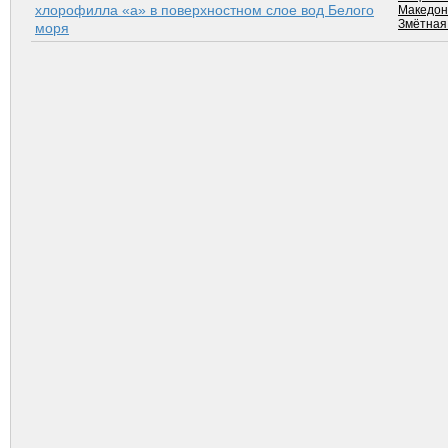
хлорофилла «а» в поверхностном слое вод Белого
Македон
Змётная
моря