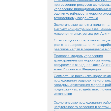
Обеспечение экологической безоп
при освоении ресурсов шельфовы
управление природопользованием
оценки устойчивости морских экос
техногенному воздействию
Экологические аспекты наличия а
высоких концентраций взвешенных
макроприливных устьях рек Аркти
Опыт создания оперативных моде
расчета распространения аварий
разливов нефти в Баренцевом мо
Правовая модель управления
трансграничными морскими мине
ресурсами в западной части Аркти
зоны Российской Федерации
Совместные российско-норвежски
исследования радиоактивного заг
западных арктических морей в рай
подверженных воздействию локал
источников
Экологические исследования райо
нефтегазового освоения в восточн