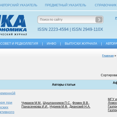
АВТОРСКИЙ УКАЗАТЕЛЬ
ПРЕДМЕТНЫЙ УКАЗАТЕЛЬ
СПРАВОЧНИК
Р
ISSN 2223-4594 | ISSN 2949-110X
СОВЕТ И РЕДКОЛЛЕГИЯ
|
ИНФО
|
ВЫПУСКИ ЖУРНАЛА
|
АВТОР
»
Главная
Сортирова
А
Авторы статьи
еменно́й
МГУ и
оря при
Чумаков М.М.
,
Шушпанников П.С.
,
Фомин В.В.
,
Ломон
Панасенкова И.И.
,
Нуриев М.Ф.
,
Дианский Н.А.
Газп
еских
Газпр
ктивного