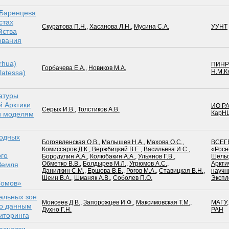
 Баренцева
стах
Скуратова П.Н.
,
Хасанова Л.Н.
,
Мусина С.А.
УУНТ
йства
ования
rhua)
ПИНР
Горбачева Е.А.
,
Новиков М.А.
Н.М.К
latessa)
атуры
 Арк­тики
ИО Р
Серых И.В.
,
Толстиков А.В.
КарН
и моделям
родных
Богоявленская О.В.
,
Малышев Н.А.
,
Махова О.С.
,
ВСЕГ
Комиссаров Д.К.
,
Вержбицкий В.Е.
,
Васильева И.С.
,
«Росн
ого
Бородулин А.А.
,
Колюбакин А.А.
,
Ульянов Г.В.
,
Шельф
Обметко В.В.
,
Болдырев М.Л.
,
Угрюмов А.С.
,
Аркти
Земля
Данилкин С.М.
,
Ершова В.Б.
,
Рогов М.А.
,
Ставицкая В.Н.
,
научн
Шеин В.А.
,
Шманяк А.В.
,
Соболев П.О.
Эксп
Сомов»
альных зон
Моисеев Д.В.
,
Запорожцев И.Ф.
,
Максимовская Т.М.
,
МАГУ
по данным
Духно Г.Н.
РАН
иторинга