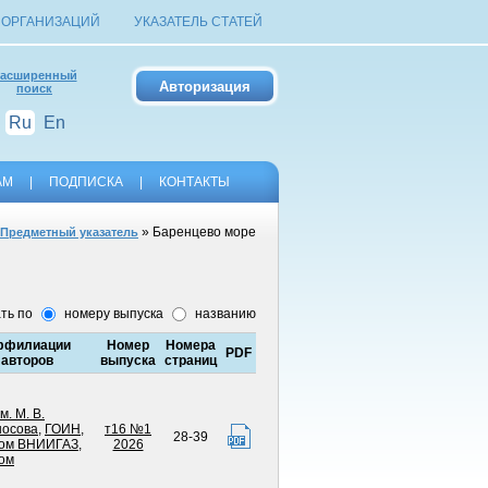
 ОРГАНИЗАЦИЙ
УКАЗАТЕЛЬ СТАТЕЙ
асширенный
поиск
Ru
En
АМ
|
ПОДПИСКА
|
КОНТАКТЫ
» Баренцево море
Предметный указатель
ть по
номеру выпуска
названию
ффилиации
Номер
Номера
PDF
авторов
выпуска
страниц
м. М. В.
осова
,
ГОИН
,
т16 №1
28-39
ром ВНИИГАЗ
,
2026
ом