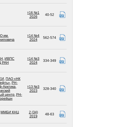
т16 №1
40-52
2026
О им.
т14 №4
562-574
ниповича
2024
АН
,
ИВПС
т14 №3
334-349
Ц РАН
2024
ЕИ
,
ПАО «НК
ефть»
,
РН-
-Арктика
,
т13 №3
328-340
ческий
2023
ый центр
,
РН-
лорейшн
,
ММБИ КНЦ
2 (34)
48-63
2019