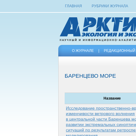
ГЛАВНАЯ
РУБРИКИ ЖУРНАЛА
О ЖУРНАЛЕ
|
РЕДАКЦИОННЫЙ 
БАРЕНЦЕВО МОРЕ
Название
Исследование пространственно-вр
изменчивости ветрового волнения
в центральной части Баренцева м
развитии экстремальных синоптич
ситуаций по результатам ретроспе
моделирования