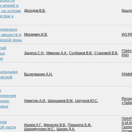
асности
х морей и
 на основе
Дроздов В.В.
Крыло
истем к
номально
 веществ в
Мискевич И.В.
ИО Р
ческой зоны
лей
ГОИН
ных
Зацепа С.Н.
,
Ивченко А.А.
,
Солбаков В.В.
,
Становой В.В.
РАН
ре
ральными
Вылегжанин А.Н.
РАМ
ческой
е
рязнения
Росги
онах,
Никитин А.И.
,
Шершаков В.М.
,
Цатуров Ю.С.
«Тай
ьных
ПИНР
нов
Н.М.К
Ишков А.Г.
,
Минасян В.В.
,
Прищепа Б.Ф.
,
ой части
Газпр
Шарифуллин М.С.
,
Шахин Д.А.
Шток