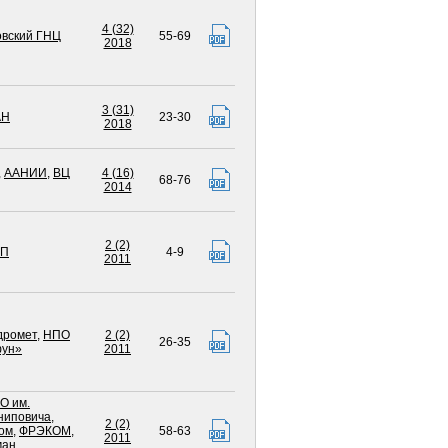
4 (32)
вский ГНЦ
55-69
2018
3 (31)
АН
23-30
2018
,
ААНИИ
,
ВЦ
4 (16)
68-76
2014
2 (2)
МП
4-9
2011
дромет
,
НПО
2 (2)
26-35
фун»
2011
О им.
ниповича
,
2 (2)
ом
,
ФРЭКОМ
,
58-63
2011
ман