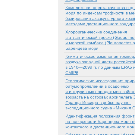
Комплексная оценка качества вод
моря по индексам трофности в ме
базирования аквакультурного хозя
методами дистанционного зондир
Хлорорганические соединения
в атлантической треске (Gadus mo
и морской камбале (Pleuronectes p
Баренцева моря
Климатические изменения темпер
воздуха западной части российской
в 1940—2099 гг. по данным ERA5 
CMIP6
Геологические исследования при
битумопроявлений в осадочных
и интрузивных породах мезозойск
возраста на островах архипелага 
Франца-Иосифа в рейсе научно-
экспедиционного судна «Михаил 
Идентификация положения фронт
на поверхности Баренцева моря 
контактного и дистанционного мон