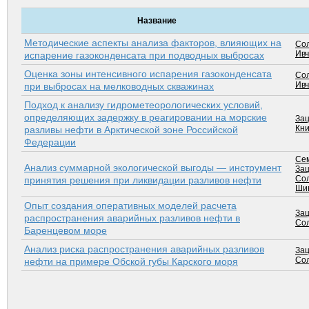
Название
Методические аспекты анализа факторов, влияющих на
Сол
Ивч
испарение газоконденсата при подводных выбросах
Оценка зоны интенсивного испарения газоконденсата
Сол
Ивч
при выбросах на мелководных скважинах
Подход к анализу гидрометеорологических условий,
определяющих задержку в реагировании на морские
Зац
Кни
разливы нефти в Арктической зоне Российской
Федерации
Сем
Анализ суммарной экологической выгоды — инструмент
Зац
Сол
принятия решения при ликвидации разливов нефти
Шив
Опыт создания оперативных моделей расчета
Зац
распространения аварийных разливов нефти в
Сол
Баренцевом море
Анализ риска распространения аварийных разливов
Зац
Сол
нефти на примере Обской губы Карского моря