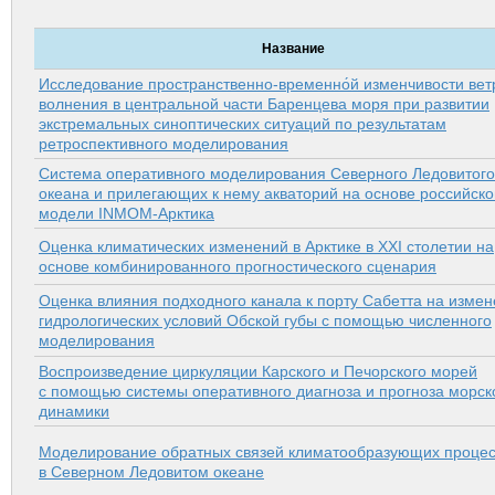
Название
Исследование пространственно-временно́й изменчивости вет
волнения в центральной части Баренцева моря при развитии
экстремальных синоптических ситуаций по результатам
ретроспективного моделирования
Система оперативного моделирования Северного Ледовитого
океана и прилегающих к нему акваторий на основе российско
модели INMOM-Арктика
Оценка климатических изменений в Арктике в XXI столетии на
основе комбинированного прогностического сценария
Оценка влияния подходного канала к порту Сабетта на изме
гидрологических условий Обской губы с помощью численного
моделирования
Воспроизведение циркуляции Карского и Печорского морей
с помощью системы оперативного диагноза и прогноза морск
динамики
Моделирование обратных связей климатообразующих проце
в Северном Ледовитом океане