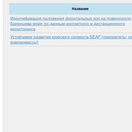
Название
Идентификация положения фронтальных зон на поверхности
Баренцева моря по данным контактного и дистанционного
мониторинга
Устойчивое развитие морского сегмента БЕАР (приоритеты, р
компромиссы)