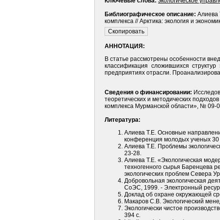
Ключевые слова:
экологическое управ
Библиографическое описание:
Алиева 
комплекса // Арктика: экология и экономи
АННОТАЦИЯ:
В статье рассмотрены особенности вне
классификация сложившихся структур 
предприятиях отрасли. Проанализирова
Сведения о финансировании:
Исследов
теоретических и методических подходо
комплекса Мурманской области», № 09-0
Литература:
Алиева Т.Е. Основные направлени
конференция молодых ученых 30 ок
Алиева Т.Е. Проблемы экологичес
23-28.
Алиева Т.Е. «Экологическая мод
техногенного сырья Баренцева р
экологиче­ских проблем Севера УрО 
Добровольная экологическая деятел
СоЭС, 1999. - Электронный ресур
Доклад об охране окружающей сре
Макаров С.В. Экологический мене
Экологически чистое производство
394 с.