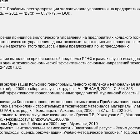
ление
Т.Е. Проблемы реструктуризации экологического управления на предприятия
ка. — 2011 — №3(3). — С. 74-79. — DOI: .
дрения принципов экологического управления на предприятиях Кольского го
экологического управления, даны основные характеристики процесса вне
ны недостатки этого процесса и даны предложения по их преодолению.
ание выполнено при финансовой поддержке РГНФ в рамках научно-исследова
в к оценке эколого-экономической эффективности основных направлений эко
2-43207 а/С.
я экологизации Кольского горнопромышленного комплекса // Региональная н
тября 2009 г. / сборник научных трудов. - М.: ЛЕНАНД, 2009. - С. 344-353.
кой эффективности горнопромышленных предприятий Мурманской области // Цве
ернизация Кольского горнопромышленного комплекса» // Проблемы рациональ
егиона в технологии строительных и технических материалов: материалы IV
РАН; отв. ред. К.Г. Боголицын. - Архангельск, 2010 г. - 237 с. - С. 202-204.
ьность: неиспользуемые возможности / Гусева Т.В., Хачатуров А.Е., Макаров С.
с. - Режим доступа:
http://www.14000.ru/
ды Мурманской области в 2009 году. - Мурманск, 2010.
джмент. Неиспользуемые возможности. - Электронный ресурс. - Режим досту
: подходы, оценка, рекомендации. Учебно-методическое пособие. / Под ред. Пе