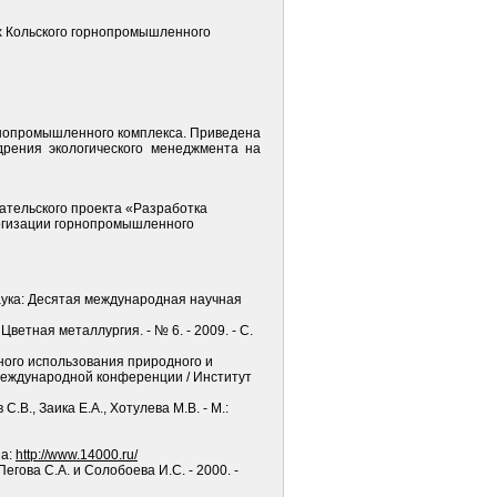
х Кольского горнопромышленного
рнопромышленного комплекса. Приведена
дрения экологического менеджмента на
тельского проекта «Разработка
логизации горнопромышленного
аука: Десятая международная научная
тная металлургия. - № 6. - 2009. - С.
ного использования природного и
 Международной конференции / Институт
В., Заика Е.А., Хотулева М.В. - М.:
па:
http://www.14000.ru/
гова С.А. и Солобоева И.С. - 2000. -