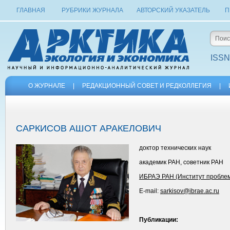
ГЛАВНАЯ
РУБРИКИ ЖУРНАЛА
АВТОРСКИЙ УКАЗАТЕЛЬ
П
ISSN
О ЖУРНАЛЕ
|
РЕДАКЦИОННЫЙ СОВЕТ И РЕДКОЛЛЕГИЯ
|
САРКИСОВ АШОТ АРАКЕЛОВИЧ
доктор технических наук
академик РАН, советник РАН
ИБРАЭ РАН (Институт проблем 
E-mail:
sarkisov@ibrae.ac.ru
Публикации: