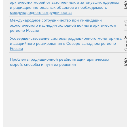
арктических морей от затопленных и затонувших ядерных
С
В
и радиационно-опасных объектов и необходимость
международного сотрудничества
Международное сотрудничество при ликвидации
С
экологического наследия холодной войны в арктическом
К
Ш
регионе России
А
Усовершенствование системы радиационного мониторинга
Г
и аварийного реагирования в Северо-западном регионе
Н
России
С
Проблемы радиационной реабилитации арктических
С
С
морей, способы и пути их решения