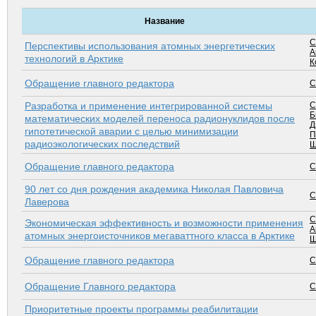
Название
С
Перспективы использования атомных энергетических
А
технологий в Арктике
К
Обращение главного редактора
С
Разработка и применение интегрированной системы
С
Б
математических моделей переноса радионуклидов после
Д
гипотетической аварии с целью минимизации
П
радиоэкологических последствий
Ш
Обращение главного редактора
С
90 лет со дня рождения академика Николая Павловича
С
Лаверова
С
Экономическая эффективность и возможности применения
А
атомных энергоисточников мегаваттного класса в Арктике
Ш
Обращение главного редактора
С
Обращение Главного редактора
С
Приоритетные проекты программы реабилитации