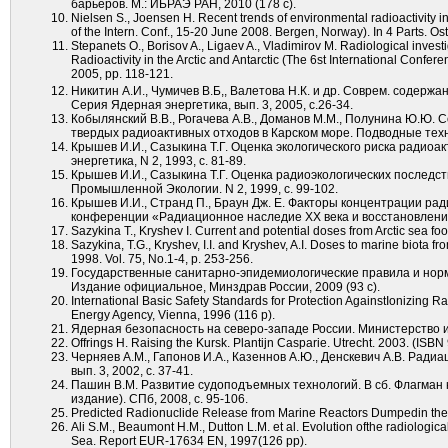
барьеров. М.: ИБРАЭ РАН, 2010 (178 с).
Nielsen S., Joensen H. Recent trends of environmental radioactivity 
of the Intern. Conf., 15-20 June 2008. Bergen, Norway). In 4 Parts. Os
Stepanets O., Borisov A., Ligaev A., Vladimirov M. Radiological inve
Radioactivity in the Arctic and Antarctic (The 6st International Confer
2005, pp. 118-121.
Никитин А.И., Чумичев В.Б,, Валетова Н.К. и др. Соврем. содержа
Серия Ядерная энергетика, вып. 3, 2005, с.26-34.
Кобылянский В.В., Рогачева А.В., Доманов М.М., Полунина Ю.Ю.
твердых радиоактивных отходов в Карском море. Подводные технол
Крышев И.И., Сазыкина Т.Г. Оценка экологического риска радиоак
энергетика, N 2, 1993, с. 81-89.
Крышев И.И., Сазыкина Т.Г. Оценка радиоэкологических последс
Промышленной Экологии. N 2, 1999, с. 99-102.
Крышев И.И., Странд П., Браун Дж. Е. Факторы концентрации ра
конференции «Радиационное наследие XX века и восстановление о
Sazykina T., Kryshev I. Current and potential doses from Arctic sea fo
Sazykina, T.G., Kryshev, I.I. and Kryshev, A.I. Doses to marine biota 
1998. Vol. 75, No.1-4, p. 253-256.
Государственные санитарно-эпидемиологические правила и нор
Издание официальное, Минздрав России, 2009 (93 с).
International Basic Safety Standards for Protection AgainstIonizing Ra
Energy Agency, Vienna, 1996 (116 p).
Ядерная безопасность на северо-западе России. Министерство ин
Offrings H. Raising the Kursk. Plantijn Casparie. Utrecht. 2003. (ISB
Черняев А.М., Гапонов И.А., Казеннов А.Ю., Денскевич А.В. Рад
вып. 3, 2002, с. 37-41.
Пашин В.М. Развитие судоподъемных технологий. В сб. Флагман к
издание). СПб, 2008, с. 95-106.
Predicted Radionuclide Release from Marine Reactors Dumpedin the 
Ali S.M., Beaumont H.M., Dutton L.M. et al. Evolution ofthe radiologica
Sea. Report EUR-17634 EN, 1997(126 pp).