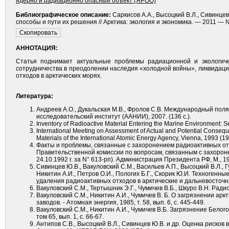
ядерно и радиационно опасный объект (ЯРОО)
Библиографическое описание:
Саркисов А.А., Высоцкий В.Л., Сивинц
способы и пути их решения // Арктика: экология и экономика. — 2011 — №
АННОТАЦИЯ:
Статья поднимает актуальные проблемы радиационной и экологиче
сотрудничества в преодолении наследия «холодной войны», ликвидаци
отходов в арктических морях.
Литература:
Андреев А.О., Дукальская М.В., Фролов С.В. Международный поля
исследовательский институт (ААНИИ), 2007. (136 с.).
Inventory of Radioactive Material Entering the Marine Environment: 
International Meeting on Assessment of Actual and Potential Consequ
Materials of the International Atomic Energy Agency, Vienna, 1993 (19
Факты и проблемы, связанные с захоронением радиоактивных о
Правительственной комиссии по вопросам, связанным с захорон
24.10.1992 г. за N° 613-рп). Администрация Президента РФ, М., 19
Сивинцев Ю.В., Вакуловский С.М., Васильев А.П., Высоцкий В.Л., Гу
Никитин А.И., Петров О.И., Пологих Б.Г., Скорик Ю.И. Техноген
удаления радиоактивных отходов в арктические и дальневосточные
Вакуловский С.М., Тертышник Э.Г., Чумичев В.Б., Шкуро В.Н. Ради
Вакуловский С.М., Никитин А.И., Чумичев В. Б. О загрязнении 
заводов. - Атомная энергия, 1985, т. 58, вып. 6, с. 445-449.
Вакуловский С.М., Никитин А.И., Чумичев В.Б. Загрязнение Бело
том 65, вып. 1, с. 66-67.
Антипов С.В., Высоцкий В.Л., Сивинцев Ю.В. и др. Оценка риско