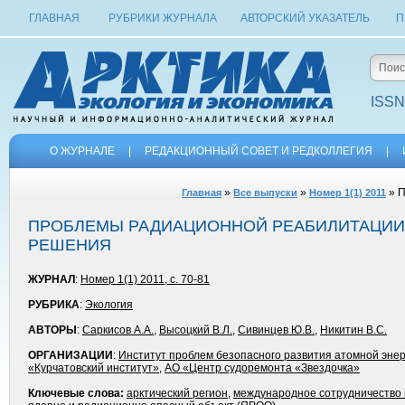
ГЛАВНАЯ
РУБРИКИ ЖУРНАЛА
АВТОРСКИЙ УКАЗАТЕЛЬ
П
ISSN
О ЖУРНАЛЕ
|
РЕДАКЦИОННЫЙ СОВЕТ И РЕДКОЛЛЕГИЯ
|
»
»
» П
Главная
Все выпуски
Номер 1(1) 2011
ПРОБЛЕМЫ РАДИАЦИОННОЙ РЕАБИЛИТАЦИИ 
РЕШЕНИЯ
ЖУРНАЛ
:
Номер 1(1) 2011, с. 70-81
РУБРИКА
:
Экология
АВТОРЫ
:
Саркисов А.А.
,
Высоцкий В.Л.
,
Сивинцев Ю.В.
,
Никитин В.С.
ОРГАНИЗАЦИИ
:
Институт проблем безопасного развития атомной энер
«Курчатовский институт»
,
АО «Центр cудоремонта «Звездочка»
Ключевые слова:
арктический регион
,
международное сотрудничество 