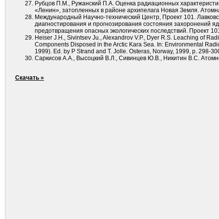
Рубцов П.М., Ружанский П.А. Оценка радиационных характерист
«Ленин», затопленных в районе архипелага Новая Земля. Атомная э
Международный Научно-технический Центр, Проект 101. Лавковски
диагностирования и прогнозирования состояния захоронений яд
предотвращения опасных экологических последствий. Проект 101
Heiser J.H., Sivintsev Ju., Alexandrov V.P., Dyer R.S. Leaching of R
Components Disposed in the Arctic Kara Sea. In: Environmental Radioac
1999). Ed. by P Strand and T. Jolle. Osteras, Norway, 1999, p. 298-30
Саркисов А.А., Высоцкий В.Л., Сивинцев Ю.В., Никитин В.С. Атом
Скачать »