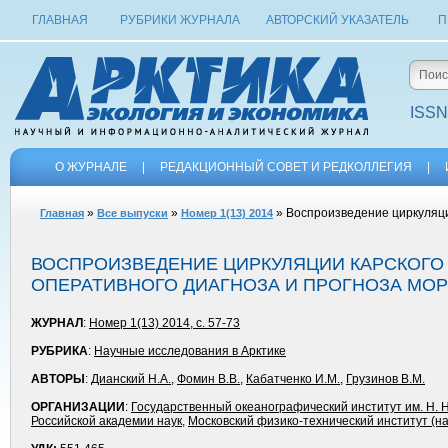
ГЛАВНАЯ
РУБРИКИ ЖУРНАЛА
АВТОРСКИЙ УКАЗАТЕЛЬ
П
ISSN
О ЖУРНАЛЕ
|
РЕДАКЦИОННЫЙ СОВЕТ И РЕДКОЛЛЕГИЯ
|
»
»
» Воспроизведение циркуляци
Главная
Все выпуски
Номер 1(13) 2014
ВОСПРОИЗВЕДЕНИЕ ЦИРКУЛЯЦИИ КАРСКОГО
ОПЕРАТИВНОГО ДИАГНОЗА И ПРОГНОЗА МО
ЖУРНАЛ
:
Номер 1(13) 2014, с. 57-73
РУБРИКА
:
Научные исследования в Арктике
АВТОРЫ
:
Дианский Н.А.
,
Фомин В.В.
,
Кабатченко И.М.
,
Грузинов В.М.
ОРГАНИЗАЦИИ
:
Государственный океанографический институт им. Н. 
Российской академии наук
,
Московский физико-технический институт (н