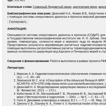
УДК:
551.465
Ключевые слова:
Северный Ледовитый океан
,
арктические моря
,
морс
Библиографическое описание:
Дианский Н.А., Фомин В.В., Кабатченко
с помощью системы оперативного диагноза и прогноза морской динамики /
АННОТАЦИЯ:
Описывается система оперативного диагноза и прогноза (СОДиП) для 
в Государственном океанографическом институте им. Н. Н. Зубова. Он
уровня, температуры, солености моря и морского льда по модели 
Представлены результаты верификации расчетных гидрометеохаратер
помощью выполнены ретроспективные расчеты термогидродинамических 
важные особенности циркуляции вод Карского и Печорского морей и ст
Сведения о финансировании:
Работа выполнена в рамках проекта РФФ
Литература:
Макоско А. А. Гидрометеорологическое обеспечение плавания по 
(11). — С. 40—49.
Skamarock W. C. et al. A Description of the Advanced Research WRF,
NCAR/TN–475+STR) (http://www.mmm.ucar.edu/wrf/users/docs/arw_v
Дианский Н. А. Моделирование циркуляции океана и исследован
М.: Физматлит, 2013. — 272 с.
Кабатченко И. М., Матушевский Г. В., Резников М. В., Заславски
море // Метеорология и гидрология. — 2001. — № 5. — С. 61—71.
Гилл А. Динамика атмосферы и океана: В 2 т. — Т. 2. — М.: Мир, 1
Zalesny V. В., Diansky N. А., Fomin V. V. Numerical model of the circu