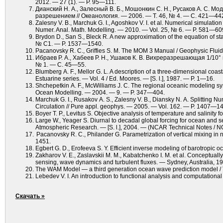
2012. — 27 (1). — P. 95—111.
Дианский Н. А., Залесный В. Б., Мошонкин С. Н., Русаков А. С.
разрешением // Океанология. — 2006. — Т. 46, № 4. — C. 421—44
Zalesny V. B., Marchuk G. I., Agoshkov V. I. et al. Numerical simulatio
Numer. Anal. Math. Modelling. — 2010. — Vol. 25, № 6. — P. 581—60
Brydon D., San S., Bleck R. A new approximation of the equation of st
№ C1. — P. 1537—1540.
Pacanovsky R. C., Griffies S. M. The MOM 3 Manual / Geophysic Flu
Ибраев Р. А., Хабеев Р. Н., Ушаков К. В. Вихреразрешающая 1/10°
№ 1. — С. 45—55.
Blumberg A. F., Mellor G. L. A description of a three-dimensional coa
Estuarine series. — Vol. 4 / Ed. Moores. — [S. l.], 1987. — P. 1—16.
Shchepetkin A. F., McWilliams J. C. The regional oceanic modeling sys
Ocean Modelling. — 2004. — 9. — Р. 347—404.
Marchuk G. I., Rusakov A. S., Zalesny V. B., Diansky N. A. Splitting N
Circulation // Pure appl. geophys. — 2005. — Vol. 162. — P. 1407—1
Boyer T. P., Levitus S. Objective analysis of temperature and salinity 
Large W., Yeager S. Diurnal to decadal global forcing for ocean and se
Atmospheric Research. — [S. l.], 2004. — (NCAR Technical Notes /
Pacanovsky R. C., Philander G. Parametrization of vertical mixing in
1451.
Egbert G. D., Erofeeva S. Y. Efficient inverse modeling of barotropic
Zakharov V. E., Zaslavskii M. M., Kabatchenko I. M. et al. Conceptual
sensing, wave dynamics and turbulent fluxes. — Sydney, Australia, 
The WAM Model — a third generation ocean wave prediction model / 
Lebedev V. I. An introduction to functional analysis and computational
Скачать »