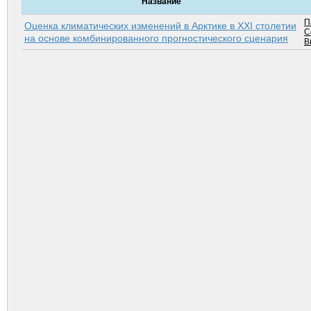
Название
П
Оценка климатических изменений в Арктике в XXI столетии
С
на основе комбинированного прогностического сценария
В