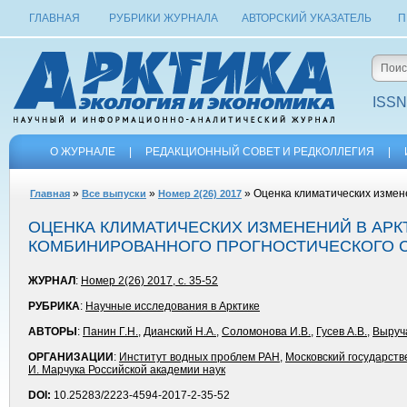
ГЛАВНАЯ
РУБРИКИ ЖУРНАЛА
АВТОРСКИЙ УКАЗАТЕЛЬ
П
ISSN
О ЖУРНАЛЕ
|
РЕДАКЦИОННЫЙ СОВЕТ И РЕДКОЛЛЕГИЯ
|
»
»
» Оценка климатических измене
Главная
Все выпуски
Номер 2(26) 2017
ОЦЕНКА КЛИМАТИЧЕСКИХ ИЗМЕНЕНИЙ В АРКТ
КОМБИНИРОВАННОГО ПРОГНОСТИЧЕСКОГО 
ЖУРНАЛ
:
Номер 2(26) 2017, с. 35-52
РУБРИКА
:
Научные исследования в Арктике
АВТОРЫ
:
Панин Г.Н.
,
Дианский Н.А.
,
Соломонова И.В.
,
Гусев А.В.
,
Выруч
ОРГАНИЗАЦИИ
:
Институт водных проблем РАН
,
Московский государств
И. Марчука Российской академии наук
DOI:
10.25283/2223-4594-2017-2-35-52