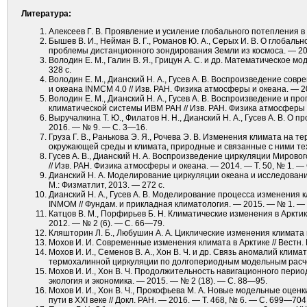
Литература:
Алексеев Г. В. Проявление и усиление глобального потепления в
Бышев В. И., Нейман В. Г., Романов Ю. А., Серых И. В. О глобал
проблемы дистанционного зондирования Земли из космоса. — 201
Володин Е. М., Галин В. Я., Грицун А. С. и др. Математическое м
328 с.
Володин Е. М., Дианский Н. А., Гусев А. В. Воспроизведение с
и океана INMCM 4.0 // Изв. РАН. Физика атмосферы и океана. — 2
Володин Е. М., Дианский Н. А., Гусев А. В. Воспроизведение и 
климатической системы ИВМ РАН // Изв. РАН. Физика атмосферы и
Выручалкина Т. Ю., Филатов Н. Н., Дианский Н. А., Гусев А. В. О 
2016. — № 9. — С. 3—16.
Груза Г. В., Ранькова Э. Я., Рочева Э. В. Изменения климата на
окружающей среды и климата, природные и связанные с ними тех
Гусев А. В., Дианский Н. А. Воспроизведение циркуляции Миров
// Изв. РАН. Физика атмосферы и океана. — 2014. — Т. 50, № 1. —
Дианский Н. А. Моделирование циркуляции океана и исследован
М.: Физматлит, 2013. — 272 с.
Дианский Н. А., Гусев А. В. Моделирование процесса изменения
INMOM // Фундам. и прикладная климатология. — 2015. — № 1. —
Катцов В. М., Порфирьев Б. Н. Климатические изменения в Арктик
2012. — № 2 (6). — С. 66—79.
Кляшторин Л. Б., Любушин А. А. Циклические изменения климата 
Мохов И. И. Современные изменения климата в Арктике // Вестн.
Мохов И. И., Семенов В. А., Хон В. Ч. и др. Связь аномалий кл
термохалинной циркуляции по долгопериодным модельным расчета
Мохов И. И., Хон В. Ч. Продолжительность навигационного период
экология и экономика. — 2015. — № 2 (18). — С. 88—95.
Мохов И. И., Хон В. Ч., Прокофьева М. А. Новые модельные оце
пути в XXI веке // Докл. РАН. — 2016. — Т. 468, № 6. — С. 699—704