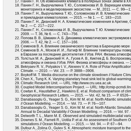
Панин Г. Н. Об изменениях климата в полярных зонах Земли в XX и
Панин Г. Н., Выручалкина Т. Ю., Соломонова И. В. Вариации кли
мониторинга и моделирования экосистем. — М., 2011. — С. 99—1
Панин Г. Н., Выручалкина Т. Ю., Соломонова И. В. Климатические
и прикладная климатология. — 2015. — № 1. — С. 183—210.
Панин Г. Н., Дианский Н. А. Климатические изменения в Арктике, 
№ 2. — С. 217—222.
Панин Г. Н., Соломонова И. В., Выручалкина Т. Ю. Климатически
2009. — Т. 36, № 6. — С. 743—756.
Попова В. В., Шмакин А. Б. Динамика климатических экстремумов 
2006. — Т. 42, № 2. — С. 157—166.
Семенов В. А. Влияние океанического притока в Баренцево море н
Семенов В. А., Мохов И. И., Латиф М. Влияние температуры пове
в Евразии за последние десятилетия // Изв. РАН. Физика атмосфе
Толстых М. А., Дианский Н. А., Гусев А. В., Киктев Д. Б. Восп
атмосферы и океана // Изв. РАН. Физика атмосферы и океана. — 2
Bekryaev R. V., Polyakov I. V., Alexeev V. A. Role of Polar Amplificat
Climate. — 2010. — Vol. 23. — P. 3888—3906.
Boykoff M. T. Media discourse on the cli­mate slowdown // Nature Cl
Chen X., Tung K. K. Varying planetary heat sink led to global-warmi
Climatic Research Unit. — URL: http://www.cru.uea.ac.uk.
Coupled Model Intercomparison Project. — URL: http://cmip-pcmdi.llnl
Cowtan K., Hausfather Z., Hawkins E. et al. Robust comparison of cli
Geophysical Research Letters. — 2015. — Vol. 42, № 15. — P. 6526
Danabasoglu G., Yeager S. G., Kim W. M. et al. North Atlantic simula
// Ocean Modelling. — 2014. — Vol. 73. — P. 76—107.
Danabasoglu G., Yeager S. G., Kim W. M. et al. North Atlantic Simulat
Annual to Decadal Variability // Ocean Modelling. — 2016. — Vol. 97
Delworth T. L., Mann M. E. Observed and simulated multidecadal var
Downes S. M., Farneti R., Uotila P. et al. An assessment of Souther
simulations // Ocean Modelling. — 2015. — Vol. 94. — P. 67—94.
Dufour A., Zolina O., Gulev S. K. Atmospheric moisture transport to th