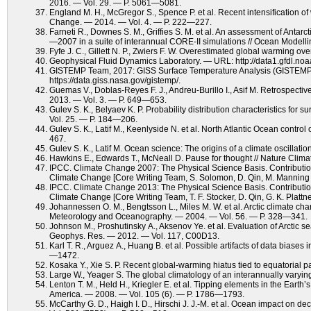
2016. — Vol. 29. — P. 5061—5081.
England M. H., McGregor S., Spence P. et al. Recent intensification of
Change. — 2014. — Vol. 4. — P. 222—227.
Farneti R., Downes S. M., Griffies S. M. et al. An assessment of Anta
—2007 in a suite of interannual CORE-II simulations // Ocean Modell
Fyfe J. C., Gillett N. P., Zwiers F. W. Overestimated global warming 
Geophysical Fluid Dynamics Laboratory. — URL: http://data1.gfdl.n
GISTEMP Team, 2017: GISS Surface Temperature Analysis (GISTEMP)
https://data.giss.nasa.gov/gistemp/.
Guemas V., Doblas-Reyes F. J., Andreu-Burillo I., Asif M. Retrospect
2013. — Vol. 3. — P. 649—653.
Gulev S. K., Belyaev K. P. Probability distribution characteristics for 
Vol. 25. — P. 184—206.
Gulev S. K., Latif M., Keenlyside N. et al. North Atlantic Ocean contr
467.
Gulev S. K., Latif M. Ocean science: The origins of a climate oscillat
Hawkins E., Edwards T., McNeall D. Pause for thought // Nature Cli
IPCC. Climate Change 2007: The Physical Science Basis. Contribution
Climate Change [Core Writing Team, S. Solomon, D. Qin, M. Manning 
IPCC. Climate Change 2013: The Physical Science Basis. Contribution
Climate Change [Core Writing Team, T. F. Stocker, D. Qin, G. K. Platt
Johannessen O. M., Bengtsson L., Miles M. W. et al. Arctic climate ch
Meteorology and Oceanography. — 2004. — Vol. 56. — P. 328—341.
Johnson М., Proshutinsky A., Aksenov Ye. et al. Evaluation of Arctic s
Geophys. Res. — 2012. — Vol. 117, C00D13.
Karl T. R., Arguez A., Huang B. et al. Possible artifacts of data biase
—1472.
Kosaka Y., Xie S. P. Recent global-warming hiatus tied to equatorial 
Large W., Yeager S. The global climatology of an interannually varyin
Lenton T. M., Held H., Kriegler E. et al. Tipping elements in the Earth
America. — 2008. — Vol. 105 (6). — P. 1786—1793.
McCarthy G. D., Haigh I. D., Hirschi J. J.-M. et al. Ocean impact on de