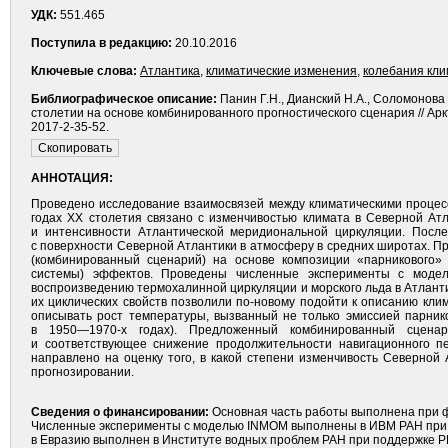
УДК:
551.465
Поступила в редакцию:
20.10.2016
Ключевые слова:
Атлантика
,
климатические изменения
,
колебания кли
Библиографическое описание:
Панин Г.Н., Дианский Н.А., Соломонова 
столетии на основе комбинированного прогностического сценария // Арк
2017-2-35-52.
АННОТАЦИЯ:
Проведено исследование взаимосвязей между климатическими процесс
годах ХХ столетия связано с изменчивостью климата в Северной Ат
и интенсивности Атлантической меридиональной циркуляции. Посл
с поверхности Северной Атлантики в атмосферу в средних широтах. П
(комбинированный сценарий) на основе композиции «парникового» 
системы) эффектов. Проведены численные эксперименты с модел
воспроизведению термохалинной циркуляции и морского льда в Атлант
их циклических свойств позволили по-новому подойти к описанию кли
описывать рост температуры, вызванный не только эмиссией парнико
в 1950—1970-х годах). Предложенный комбинированный сценар
и соответствующее снижение продолжительности навигационного п
направлено на оценку того, в какой степени изменчивость Северной
прогнозировании.
Сведения о финансировании:
Основная часть работы выполнена при ф
Численные эксперименты с моделью INMOM выполнены в ИВМ РАН при по
в Евразию выполнен в Институте водных проблем РАН при поддержке Р