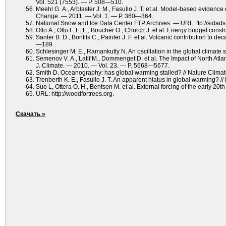
Vol. 521 (7553). — P. 508—510.
Meehl G. A., Arblaster J. M., Fasullo J. T. et al. Model-based eviden
Change. — 2011. — Vol. 1. — P. 360—364.
National Snow and Ice Data Center FTP Archives. — URL: ftp://sid
Otto A., Otto F. E. L., Boucher O., Church J. et al. Energy budget co
Santer B. D., Bonfils C., Painter J. F. et al. Volcanic contribution t
—189.
Schlesinger M. E., Ramankutty N. An oscillation in the global climate
Semenov V. A., Latif M., Dommenget D. et al. The Impact of North Atla
J. Climate. — 2010. — Vol. 23. — P. 5668—5677.
Smith D. Oceanography: has global warming stalled? // Nature Clim
Trenberth K. E., Fasullo J. T. An apparent hiatus in global warming? /
Suo L, Ottera O. H., Bentsen M. et al. External forcing of the early 2
URL: http://woodfortrees.org.
Скачать »