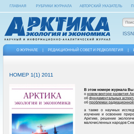
ГЛАВНАЯ
РУБРИКИ ЖУРНАЛА
АВТОРСКИЙ УКАЗАТЕЛЬ
П
ISSN
О ЖУРНАЛЕ
|
РЕДАКЦИОННЫЙ СОВЕТ И РЕДКОЛЛЕГИЯ
|
НОМЕР 1(1) 2011
В этом номере журнала Вы
о
новом векторе развития Ар
об
фундаментальных аспекта
об
проблемах радиационной
а также о научных исслед
изучение и освоение приро
Арктике, решение экологич
малочисленных народов Сев