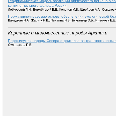
Геодинамическая модель эволюции арктического региона в п
континентального шельфа России
Лобковский Л.И.
,
Вержбицкий В.Е.
,
Кононов М.В.
,
Шрейдер А.А.
,
Соколов 
Нормативно-правовые основы обеспечения экологической без
Вальдман Н.А.
,
Жарких Н.В.
,
Пыстина Н.Б.
,
Бухгалтер Э.Б.
,
Ильякова Е.Е.
Коренные и малочисленные народы Арктики
Переживут ли народы Севера строительство трансконтинента
Суляндзига П.В.