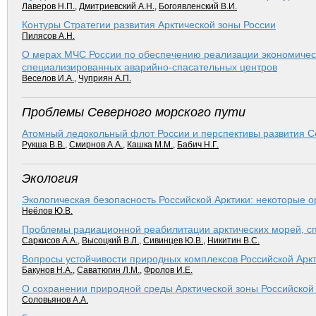
Лаверов Н.П.
,
Дмитриевский А.Н.
,
Богоявленский В.И.
Контуры Стратегии развития Арктической зоны России
Пилясов А.Н.
О мерах МЧС России по обеспечению реализации экономическ
специализированных аварийно-спасательных центров
Веселов И.А.
,
Чуприян А.П.
Проблемы Северного морского пути
Атомный ледокольный флот России и перспективы развития С
Рукша В.В.
,
Смирнов А.А.
,
Кашка М.М.
,
Бабич Н.Г.
Экология
Экологическая безопасность Российской Арктики: некоторые 
Неёлов Ю.В.
Проблемы радиационной реабилитации арктических морей, сп
Саркисов А.А.
,
Высоцкий В.Л.
,
Сивинцев Ю.В.
,
Никитин В.С.
Вопросы устойчивости природных комплексов Российской Аркт
Бакунов Н.А.
,
Саватюгин Л.М.
,
Фролов И.Е.
О сохранении природной среды Арктической зоны Российско
Соловьянов А.А.