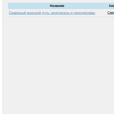
Название
Ав
Северный морской путь: результаты и перспективы
Сми