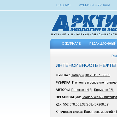
ГЛАВНАЯ
РУБРИКИ ЖУРНАЛА
О ЖУРНАЛЕ
|
РЕДАКЦИОННЫЙ 
Гла
ИНТЕНСИВНОСТЬ НЕФТЕГ
ЖУРНАЛ
:
Номер 2(18) 2015, с. 58-65
РУБРИКА
:
Изучение и освоение природн
АВТОРЫ
:
Полякова И.Д.
,
Борукаев Г.Ч.
ОРГАНИЗАЦИИ
:
Геологический институ
УДК:
552.578.061.32(268,45+268.52)
Ключевые слова:
Баренцевоморский и 