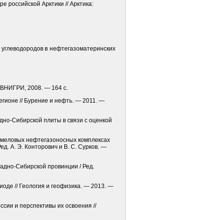
е российской Арктики // Арктика:
 углеводородов в нефтегазоматеринских
: ВНИГРИ, 2008. — 164 с.
гионе // Бурение и нефть. — 2011. —
адно-Сибирской плиты в связи с оценкой
 и меловых нефтегазоносных комплексах
. А. Э. Конторович и В. С. Сурков. —
ападно-Сибирской провинции / Ред.
иоде // Геология и геофизика. — 2013. —
ссии и перспективы их освоения //