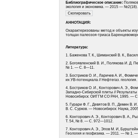
Библиографическое описание:
Поляков
экология и экономика. — 2015 — №2(18). 
АННОТАЦИЯ:
Охарактеризованы метод и объекты изу
толщах палеозоя-триаса Баренцевоморс
Литература:
1. Баженова Т. К., Шиманский В. К., Вас
2. Богоявленский В. И., Полякова И. Д.
№ 1. — С. 8—11.
3. Бостриков О. И., Ларичев А. И., Фом
их УВ-потенциала // Нефтегаз. геология. 
4. Бостриков О. И., Конторович А. Э., 
Западно-Сибирской плиты // Результаты 
Новосибирск: ОИГГМ СО РАН, 1995. — С
5. Гурари Ф. Г., Девятов В. П., Демин В
В. С. Сурков. — Новосибирск: Наука, 2005
6. Конторович А. Э., Конторович В. А., 
Т. 54, № 8. — С. 972—1012.
7. Конторович А. Э., Эпов М. И, Бурштей
Геология и геофизика. — 2011. — № 1. —