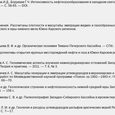
а И.Д., Борукаев Г.Ч. Интенсивность нефтегазообразования в западном сектор
— С. 58-65. — DOI: .
чения. Рассчитаны плотности и масштабы эмиграции жидких и газообразных
кого и юры-нижнего мела Южно-Карского регионов.
ильева В. Ф. и др. Органическая геохимия Тимано-Печорского бассейна. — СПб.
 Перспективы открытия крупных месторождений нефти и газа в Южно-Карском ре
ичев А. С. Геохимические аспекты изучения нижнесреднеюрских отложений Зап
Теория и практика. — 2011. — Т. 6, № 3.
Фомичев А. С. Масштабы генерации и эмиграции углеводородов в верхнеюрских
работ по Межведомственной научной программе «Поиск» за 1992—1993 гг. / Ред
. 66—70.
. И. и др. Геологическое строение и нефтегазоносность нижней-средней юры З
. — 156 с.
Рыжкова С. В. и др. Палеогеография Западно-Сибирского бассейна в юрском пер
н Л. М. и др. Геология и ресурсы углеводородов шельфов арктических морей Ро
 С. 7—17.