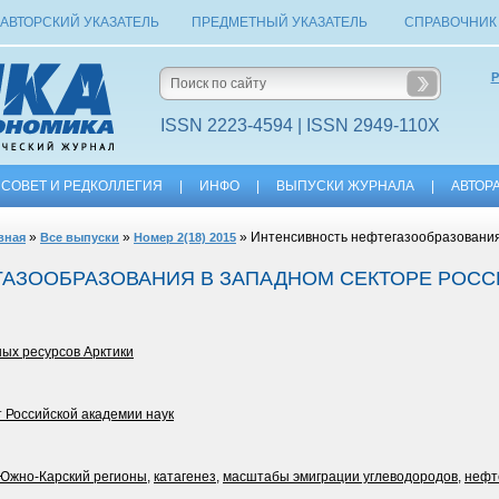
АВТОРСКИЙ УКАЗАТЕЛЬ
ПРЕДМЕТНЫЙ УКАЗАТЕЛЬ
СПРАВОЧНИК
Р
ISSN 2223-4594 | ISSN 2949-110X
СОВЕТ И РЕДКОЛЛЕГИЯ
|
ИНФО
|
ВЫПУСКИ ЖУРНАЛА
|
АВТОР
»
»
» Интенсивность нефтегазообразования 
вная
Все выпуски
Номер 2(18) 2015
АЗООБРАЗОВАНИЯ В ЗАПАДНОМ СЕКТОРЕ РОСС
ых ресурсов Арктики
т Российской академии наук
Южно-Карский регионы
,
катагенез
,
масштабы эмиграции углеводородов
,
нефт