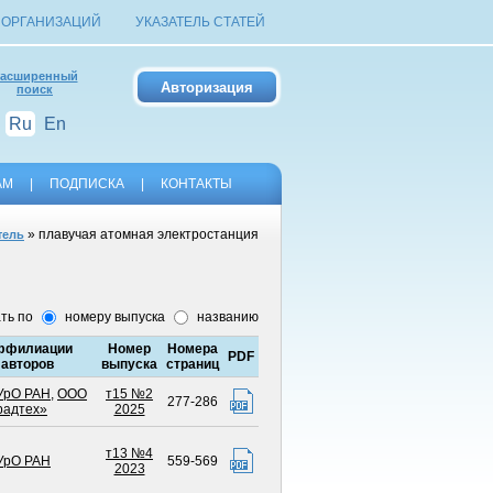
 ОРГАНИЗАЦИЙ
УКАЗАТЕЛЬ СТАТЕЙ
асширенный
поиск
Ru
En
АМ
|
ПОДПИСКА
|
КОНТАКТЫ
» плавучая атомная электростанция
тель
ть по
номеру выпуска
названию
ффилиации
Номер
Номера
PDF
авторов
выпуска
страниц
УрО РАН
,
ООО
т15 №2
277-286
радтех»
2025
т13 №4
УрО РАН
559-569
2023