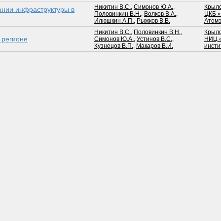
Никитин В.С.
,
Симонов Ю.А.
,
Крыл
ании инфраструктуры в
Половинкин В.Н.
,
Волков В.А.
,
ЦКБ 
Илюшкин А.П.
,
Рыжков В.В.
Атомэ
Никитин В.С.
,
Половинкин В.Н.
,
Крыл
 регионе
Симонов Ю.А.
,
Устинов В.С.
,
НИЦ «
Кузнецов В.П.
,
Макаров В.И.
инсти