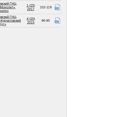
овский ГНЦ
,
1 (25)
«Монолит»
,
102-119
2017
нерго
овский ГНЦ
,
4 (20)
Курчатовский
86-95
2015
тут»