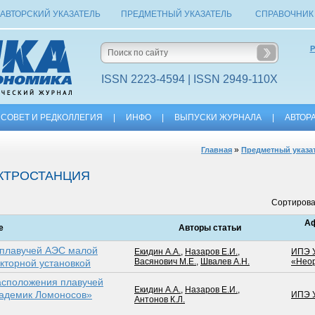
АВТОРСКИЙ УКАЗАТЕЛЬ
ПРЕДМЕТНЫЙ УКАЗАТЕЛЬ
СПРАВОЧНИК
Р
ISSN 2223-4594 | ISSN 2949-110X
СОВЕТ И РЕДКОЛЛЕГИЯ
|
ИНФО
|
ВЫПУСКИ ЖУРНАЛА
|
АВТОР
»
Главная
Предметный указа
КТРОСТАНЦИЯ
Сортирова
А
е
Авторы статьи
 плавучей АЭС малой
Екидин А.А.
,
Назаров Е.И.
,
ИПЭ 
Васянович М.Е.
,
Швалев А.Н.
«Нео
кторной установкой
асположения плавучей
Екидин А.А.
,
Назаров Е.И.
,
кадемик Ломоносов»
ИПЭ 
Антонов К.Л.