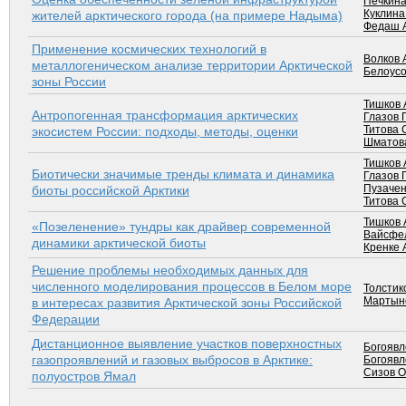
Печкина
Куклина
жителей арк­тического города (на примере Надыма)
Федаш А
Применение космических технологий в
Волков 
металлогеническом анализе территории Арктической
Белоусо
зоны России
Тишков 
Антропогенная трансформация арктических
Глазов 
Титова 
экосистем России: подходы, методы, оценки
Шматова
Тишков 
Биотически значимые тренды климата и динамика
Глазов 
Пузачен
биоты российской Арктики
Титова 
Тишков 
«Позеленение» тундры как драйвер современной
Вайсфел
динамики арктической биоты
Кренке 
Решение проблемы необходимых данных для
численного моделирования процессов в Белом море
Толстико
Мартыно
в интересах развития Арктической зоны Российской
Федерации
Дистанционное выявление участков поверхностных
Богоявл
газопроявлений и газовых выбросов в Арктике:
Богоявл
Сизов О
полуостров Ямал