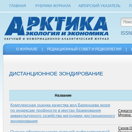
ГЛАВНАЯ
РУБРИКИ ЖУРНАЛА
АВТОРСКИЙ УКАЗАТЕЛЬ
П
ISSN
О ЖУРНАЛЕ
|
РЕДАКЦИОННЫЙ СОВЕТ И РЕДКОЛЛЕГИЯ
|
ДИСТАНЦИОННОЕ ЗОНДИРОВАНИЕ
Название
Комплексная оценка качества вод Баренцева моря
по индексам трофности в местах базирования
Скурато
Мусина 
аквакультурного хозяйства методами дистанционного
зондирования
Сизов О
Оценка обеспеченности зеленой инфраструктурой