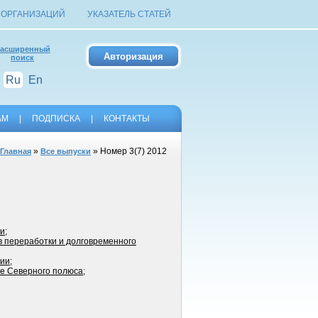
 ОРГАНИЗАЦИЙ
УКАЗАТЕЛЬ СТАТЕЙ
асширенный
поиск
Ru
En
АМ
|
ПОДПИСКА
|
КОНТАКТЫ
»
» Номер 3(7) 2012
Главная
Все выпуски
ии
;
в переработки и долговременного
сии
;
ке Северного полюса
;