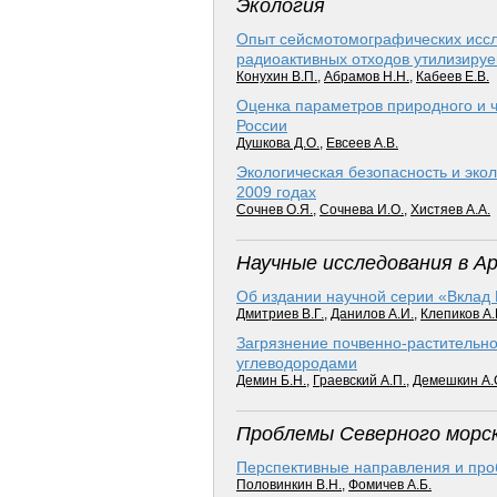
Экология
Опыт сейсмотомографических иссл
радиоактивных отходов утилизиру
Конухин В.П.
,
Абрамов Н.Н.
,
Кабеев Е.В.
Оценка параметров природного и ч
России
Душкова Д.О.
,
Евсеев А.В.
Экологическая безопасность и экол
2009 годах
Сочнев О.Я.
,
Сочнева И.О.
,
Хистяев А.А.
Научные исследования в А
Об издании научной серии «Вклад
Дмитриев В.Г.
,
Данилов А.И.
,
Клепиков А.
Загрязнение почвенно-растительно
углеводородами
Демин Б.Н.
,
Граевский А.П.
,
Демешкин А.
Проблемы Северного морс
Перспективные направления и проб
Половинкин В.Н.
,
Фомичев А.Б.