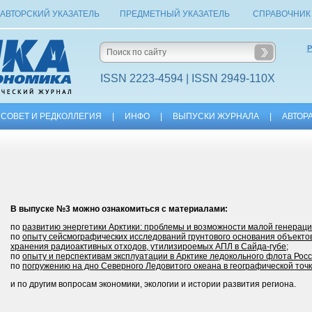
АВТОРСКИЙ УКАЗАТЕЛЬ
ПРЕДМЕТНЫЙ УКАЗАТЕЛЬ
СПРАВОЧНИК
Р
ISSN 2223-4594 | ISSN 2949-110X
СОВЕТ И РЕДКОЛЛЕГИЯ
|
ИНФО
|
ВЫПУСКИ ЖУРНАЛА
|
АВТОР
В выпуске №3 можно ознакомиться с материалами:
по
развитию энергетики Арктики: проблемы и возможности малой генерац
по
опыту сейсмографических исследований грунтового основания объекто
хранения радиоактивных отходов, утилизироемых АПЛ в Сайда-губе
;
по
опыту и перспективам эксплуатации в Арктике ледокольного флота Рос
по
погружению на дно Северного Ледовитого океана в географической точ
и по другим вопросам экономики, экологии и истории развития региона.