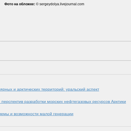
Фото на обложке:
© sergeydolya.livejournal.com
ярных и арктических территорий: уральский аспект
 перспектив разработки морских нефтегазовых ресурсов Арктики
блемы и возможности малой генерации