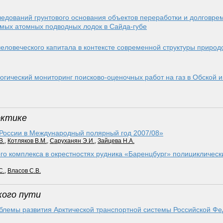
едований грунтового основания объектов переработки и долговре
емых атомных подводных лодок в Сайда-губе
еловеческого капитала в контексте современной структуры приро
огический мониторинг поисково-оценочных работ на газ в Обской и 
рктике
 России в Международный полярный год 2007/08»
В.
,
Котляков В.М.
,
Саруханян Э.И.
,
Зайцева Н.А.
го комплекса в окрестностях рудника «Баренцбург» полицикличес
С.
,
Власов С.В.
кого пути
лемы развития Арктической транспортной системы Российской Фед