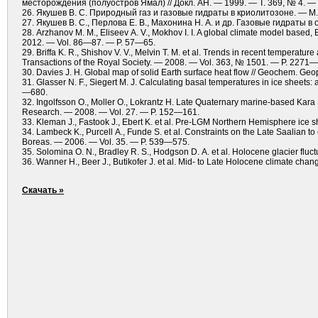
месторождения (полуостров Ямал) // Докл. АН. — 1999. — Т. 369, № 4. —
26. Якушев В. С. Природный газ и газовые гидраты в криолитозоне. — М.
27. Якушев В. С., Перлова Е. В., Махонина Н. А. и др. Газовые гидраты в
28. Arzhanov M. M., Eliseev A. V., Mokhov I. I. A global climate model based, 
2012. — Vol. 86—87. — P. 57—65.
29. Briffa K. R., Shishov V. V., Melvin T. M. et al. Trends in recent temperat
Transactions of the Royal Society. — 2008. — Vol. 363, № 1501. — P. 2271
30. Davies J. H. Global map of solid Earth surface heat flow // Geochem. Ge
31. Glasser N. F., Siegert M. J. Calculating basal temperatures in ice sheets
—680.
32. Ingolfsson O., Moller O., Lokrantz H. Late Quaternary marine-based Kara Sea
Research. — 2008. — Vol. 27. — P. 152—161.
33. Kleman J., Fastook J., Ebert K. et al. Pre-LGM Northern Hemisphere ice 
34. Lambeck K., Purcell A., Funde S. et al. Constraints on the Late Saalian to
Boreas. — 2006. — Vol. 35. — Р. 539—575.
35. Solomina O. N., Bradley R. S., Hodgson D. A. et al. Holocene glacier flu
36. Wanner H., Beer J., Butikofer J. et al. Mid- to Late Holocene climate c
Скачать »