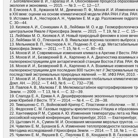
7. Богоявленский В. И., Гарагаш И. А. Обоснование процесса образован
экология и экономика. — 2015. — № 3. — С. 12—17.
8. Елисеев А. В., Аржанов М. М., Демченко П. Ф., Мохов И. И. Изменен
в XXI веке: оценки на основе климатической модели ИФА РАН // Изв. РАН
9. Истомин В. А., Нестеров А. Н., Чувилин Е. М. и др. Разложение гидрат
С. 30—44.
10. Кизяков А. И., Сонюшкин А. В., Лейбман М. О. и др. Геоморфологич
центральном Ямале // Криосфера Земли. — 2015. — Т. 19, № 2. — С. 15
11. Лейбман М. О., Кизяков А. И. Новый природный феномен в зоне вечн
12. Лейбман М. О., Плеханов А. В. Ямальская воронка газового выброса
13. Мельников В. П., Нестеров А. Н., Поденко Л. С. и др. Метастабильны
Криосфера Земли. — 2011. — Т. 15, № 4. — С. 80—83.
14. Мохов И. И. Современные изменения климата в Арктике // Вестн. РА
15. Мохов И. И., Безверхний В. А., Карпенко А. А. Диагностика взаим
палеореконструкциям для антарктической станции Восток // Изв. РАН. Ф
16. Мохов И. И., Безверхний В. А., Карпенко А. А. Взаимные изменени
палеореконструкциям для последних 800 тысяч лет // Экстремальные п
последствий экстремальных природных явлений. — М.: ИФЗ РАН, 2010.
17. Мохов И. И., Елисеев А. В. Моделирование глобальных климатическ
Докл. АН. — 2012. — Т. 443, № 6. — С. 732—736.
18. Павлов А. В., Малкова Г. В. Мелкомасштабное картографирование т
Земли. — 2009. — Т. 13, № 4. — С. 32—39.
19. Слагода Е. А., Ермак А. А. Дешифрирование экзогенных процессов
реки Юрибей // Вестн. ТГУ. — 2014. — № 4. — С. 28—38.
20. Тимошенко С. П., Войновский-Кригер С. Пластинки и оболочки. — М.: 
21. Федосеев С. М. Газовые гидраты криолитозоны // Наука и образовани
22. Хантемиров Р. М., Сурков А. Ю. Изменения температуры лета на Ям
российской научной конференции, Екатеринбург, 2010. — Екатеринбург,
23. Цытович Н. А., Сумгин М. И. Основания механики мерзлых грунтов. —
24. Чувилин Е. М., Буханов Б. А. Изменение теплопроводности газонас
Методика исследований // Криосфера Земли. — 2014. — Т. 18, № 1. — С
25. Чувилин Е. М., Якушев В. С., Перлова Е. В., Кондаков В. В. Газова