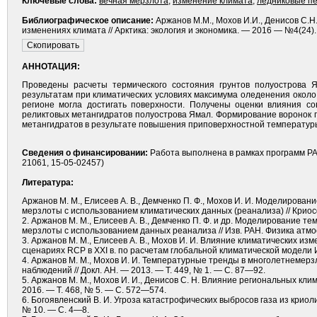
Ключевые слова:
вечная мерзлота
,
изменение климата
,
ледниковые п
Библиографическое описание:
Аржанов М.М., Мохов И.И., Денисов С
изменениях климата // Арктика: экология и экономика. — 2016 — №4(24). 
АННОТАЦИЯ:
Проведены расчеты термического состояния грунтов полуострова 
результатам при климатических условиях максимума оледенения около 
регионе могла достигать поверхности. Получены оценки влияния с
реликтовых метангидратов полуострова Ямал. Формирование воронок 
метангидратов в результате повышения приповерхностной температуры
Сведения о финансировании:
Работа выполнена в рамках программ РАН
21061, 15-05-02457)
Литература:
Аржанов М. М., Елисеев А. В., Демченко П. Ф., Мохов И. И. Моделиров
мерзлоты с использованием климатических данных (реанализа) // Криос
2. Аржанов М. М., Елисеев А. В., Демченко П. Ф. и др. Моделирование т
мерзлоты с использованием данных реанализа // Изв. РАН. Физика атмо
3. Аржанов М. М., Елисеев А. В., Мохов И. И. Влияние климатических 
сценариях RCP в XXI в. по расчетам глобальной климатической модели 
4. Аржанов М. М., Мохов И. И. Температурные тренды в многолетнемер
наблюдений // Докл. АН. — 2013. — Т. 449, № 1. — С. 87—92.
5. Аржанов М. М., Мохов И. И., Денисов С. Н. Влияние региональных кли
2016. — Т. 468, № 5. — С. 572—574.
6. Богоявленский В. И. Угроза катастрофических выбросов газа из криол
№ 10. — С. 4—8.