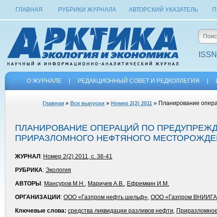
ГЛАВНАЯ
РУБРИКИ ЖУРНАЛА
АВТОРСКИЙ УКАЗАТЕЛЬ
П
ISSN
О ЖУРНАЛЕ
|
РЕДАКЦИОННЫЙ СОВЕТ И РЕДКОЛЛЕГИЯ
|
»
»
» Планирование опера
Главная
Все выпуски
Номер 2(2) 2011
ПЛАНИРОВАНИЕ ОПЕРАЦИЙ ПО ПРЕДУПРЕЖД
ПРИРАЗЛОМНОГО НЕФТЯНОГО МЕСТОРОЖД
ЖУРНАЛ
:
Номер 2(2) 2011, с. 36-41
РУБРИКА
:
Экология
АВТОРЫ
:
Мансуров М.Н.
,
Маричев А.В.
,
Ефремкин И.М.
ОРГАНИЗАЦИИ
:
ООО «Газпром нефть шельф»
,
ООО «Газпром ВНИИГА
Ключевые слова:
средства ликвидации разливов нефти
,
Приразломное