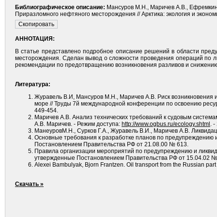
Библиографическое описание:
Мансуров М.Н., Маричев А.В., Ефремк
Приразломного нефтяного месторождения // Арктика: экология и экономи
АННОТАЦИЯ:
В статье представлено подробное описание решений в области пред
месторождения. Сделан вывод о сложности проведения операций по ли
рекомендации по предотвращению возникновения разливов и снижению
Литература:
Журавель В.И, Мансуров М.Н., Маричев А.В. Риск возникновения
море // Труды 7й международной конференции по освоению ресур
449-454.
Маричев А.В. Анализ технических требований к судовым системам
А.В. Маричев. - Режим доступа:
http://www.ogbus.ru/ecology.shtml
. 
МанеуровМ.Н., Сурков Г.А., Журавель В.И., Маричев А.В. Ликвид
Основные требования к разработке планов по предупреждению 
Постановлением Правительства РФ от 21.08.00 № 613.
Правила организации мероприятий по предупреждению и ликвид
утвержденные Постановлением Правительства РФ от 15.04.02 №
Alexei Bambulyak, Bjorn Frantzen. Oil transport from the Russian par
Скачать »