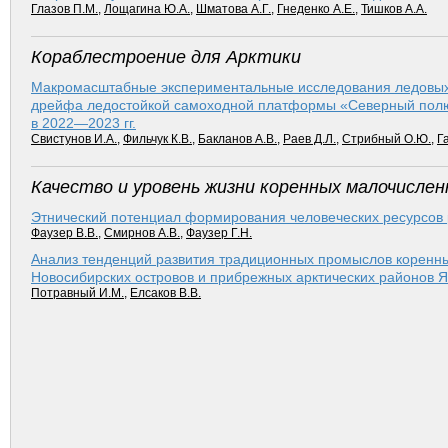
Глазов П.М.
,
Лощагина Ю.А.
,
Шматова А.Г.
,
Гнеденко А.Е.
,
Тишков А.А.
Кораблестроение для Арктики
Макромасштабные экспериментальные исследования ледовых 
дрейфа ледостойкой самоходной платформы «Северный полю
в 2022—2023 гг.
Свистунов И.А.
,
Фильчук К.В.
,
Бакланов А.В.
,
Раев Д.Л.
,
Стрибный О.Ю.
,
Г
Качество и уровень жизни коренных малочислен
Этнический потенциал формирования человеческих ресурсов р
Фаузер В.В.
,
Смирнов А.В.
,
Фаузер Г.Н.
Анализ тенденций развития традиционных промыслов коренны
Новосибирских островов и прибрежных арк­тических районов Я
Потравный И.М.
,
Елсаков В.В.