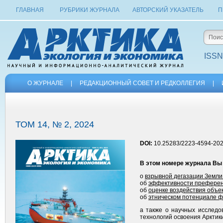
ГЛАВНАЯ
РУБРИКИ ЖУРНАЛА
АВТОРСКИЙ УКАЗАТЕЛЬ
П
ISSN
О ЖУРНАЛЕ
|
РЕДАКЦИОННЫЙ СОВЕТ И РЕДКОЛЛЕГИЯ
|
ТОМ 14, № 2, 2024
DOI:
10.25283/2223-4594-202
В этом номере журнала Вы
о
взрывной дегазации Земли
об
эффективности преференц
об
оценке воздействия объек
об
этническом потенциале ф
а также о научных исследо
технологий освоения Арктики