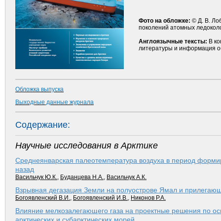
Фото на обложке:
© Д. В. Ло
поколений атомных ледоколо
Англоязычные тексты:
В ко
литературы и информация о
Обложка выпуска
Выходные данные журнала
Содержание:
Научные исследования в Арктике
Среднеянварская палеотемпература воздуха в период форми
назад
Васильчук Ю.К.
,
Буданцева Н.А.
,
Васильчук А.К.
Взрывная дегазация Земли на полуострове Ямал и прилегающ
Богоявленский В.И.
,
Богоявленский И.В.
,
Никонов Р.А.
Влияние мелкозалегающего газа на проектные решения по о
арк­тических и суб­арк­тических морей