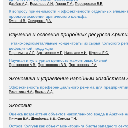
Дзюбло А.Д.
,
Ермолаев А.И.
,
Гереш Г.М.
,
Перекрестов В.Е.
К вопросу применимости и эффективности отдельных элемент
проектов освоения арк­тического шельфа
Бузин И.В.
,
Онищенко Д.А.
Изучение и освоение природных ресурсов Аркти
Титано-редкометалльные концентраты из сырья Кольского рег
дефицитной продукции
Герасимова Л.Г.
,
Артеменков А.Г.
,
Николаев А.И.
,
Щукина Е.С.
Научная и культурная ценность мамонтовых бив­ней
Протопопов А.В.
,
Протопопова В.В.
,
Протопопова Г.А.
Экономика и управление народным хозяйством 
Эффективность преференциального режима для предприятий р
Рослякова Н.А.
,
Волков А.Д.
Экология
Оценка воздействия объектов накопленного вреда в Арк­тике
Пичугин Е.А.
,
Шенфельд Б.Е.
,
Сомова Т.Н.
Остров Колгуев как объект мониторинга биоты западного секто